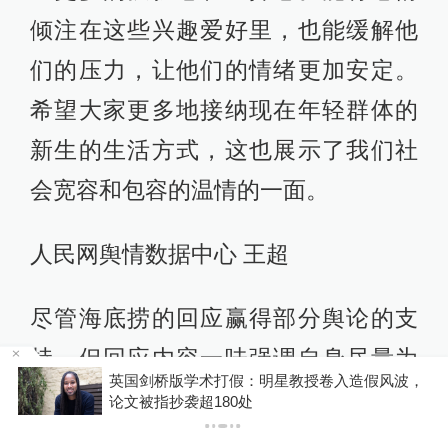
倾注在这些兴趣爱好里，也能缓解他
们的压力，让他们的情绪更加安定。
希望大家更多地接纳现在年轻群体的
新生的生活方式，这也展示了我们社
会宽容和包容的温情的一面。
人民网舆情数据中心 王超
尽管海底捞的回应赢得部分舆论的支
持，但回应内容一味强调自身尽量为
波，
我使馆发布公民赴泰参加文体活动提醒：文明、
顾客提供服务，却未对消费者提出的
理性、有序
未主动上齐菜品、赠送小零食的不良