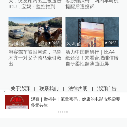
天，突发颅内出血被送进
客脱鞋踩椅，网约车司机
ICU，宝妈：监控拍到护
提醒后遭投诉
理人员扇婴儿耳光
00:38
00:32
1小时前
2小时前
游客驾车被困河道，乌鲁
活力中国调研行｜比A4
木齐一对父子骑马牵引救
纸还薄！来看合肥维信诺
出
自研柔性超薄曲面屏
关于澎湃
|
联系我们
|
法律声明
|
澎湃广告
康的电影市场需要
你有权知道更多
©2014~
2026
上海东方报业有限公司
下载澎湃新闻客户端
沪ICP证：沪B2-20170116 | 沪ICP备14003370号
互联网新闻信息服务许可证：31120170006
沪公网安备 31010602000299号