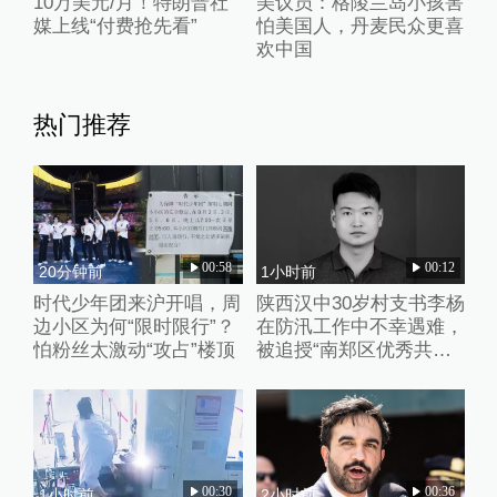
10万美元/月！特朗普社
美议员：格陵兰岛小孩害
媒上线“付费抢先看”
怕美国人，丹麦民众更喜
欢中国
热门推荐
00:58
00:12
20分钟前
1小时前
时代少年团来沪开唱，周
陕西汉中30岁村支书李杨
边小区为何“限时限行”？
在防汛工作中不幸遇难，
怕粉丝太激动“攻占”楼顶
被追授“南郑区优秀共产
党员”称号
00:30
00:36
1小时前
2小时前