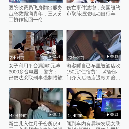
医院收费员飞身翻出服务
伤亡事件激增，美国纽约
台急救癫痫青年，三人分
市取缔违法电动自行车
工协作抢回一命
02:01
00:19
2小时前
23分钟前
女子利用平台漏洞0元薅
游客睡自己车里被酒店收
3000多台电器，警方：
150元“住宿费”，监管部
已依法采取刑事强制措施
门介入后酒店退款并赔偿
1000元
00:44
00:22
48分钟前
1小时前
新生儿入住月子会所仅4
闻到车内有异味发现女乘