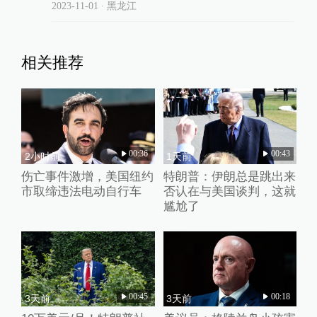
2023-11-01
∙ 黑龙江
相关推荐
00:36
00:43
2小时前
1天前
伤亡事件激增，美国纽约
特朗普：伊朗总是跳出来
市取缔违法电动自行车
否认在与美国谈判，这就
尴尬了
00:45
00:18
3天前
3天前