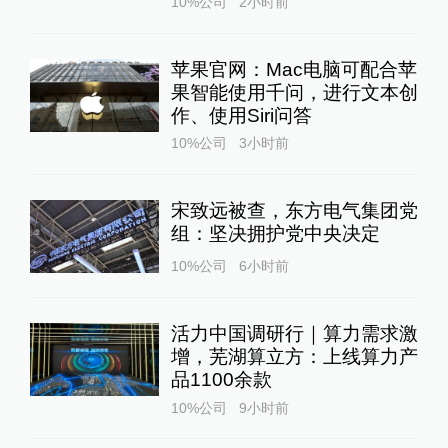
10%公司
2小时前
苹果官网：Mac电脑可配合苹
果智能使用千问，进行文本创
作、使用Siri问答
10%公司
3小时前
宋致远被查，东方电气集团党
组：坚决拥护党中央决定
10%公司
6小时前
活力中国调研行｜算力需求激
增，芜湖算立方：上线算力产
品1100余款
10%公司
9小时前