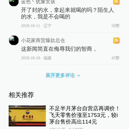
蓝色丶犹豫女孩
开了封的水，拿起来就喝的吗？陌生人
的水，我是不会喝的
2018-10-11
∙ 辽宁
50赞
小花家商贸爆款总仓
这新闻简直在侮辱我们的智商，
2018-10-10
∙ 福建
45赞
展开更多评论
相关推荐
不足半月茅台自营店再调价！
飞天零售价涨至1753元，较i
茅台售价高出114元