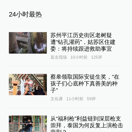
24小时最热
苏州平江历史街区老树疑
遭“钻孔灌药”，姑苏区住建
委：将持续跟进救助事宜
直击现场
10小时前
125
评
蔡皋领取国际安徒生奖，“在
孩子们心底种下真善美的种
子”
文化课
11小时前
59
评
从“福利枪”利益链到深层枪支
崇拜，泰国为何反复上演枪击