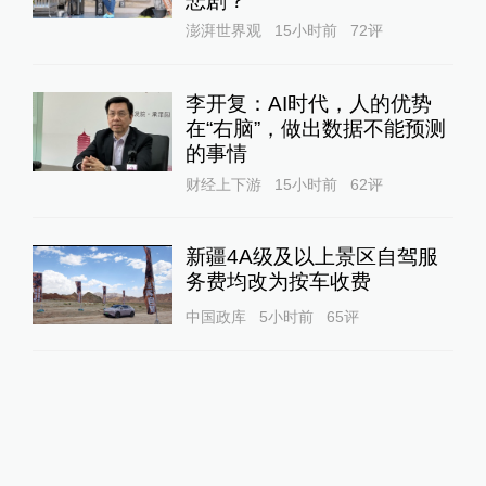
悲剧？
澎湃世界观
15小时前
72
评
李开复：AI时代，人的优势
在“右脑”，做出数据不能预测
的事情
财经上下游
15小时前
62
评
新疆4A级及以上景区自驾服
务费均改为按车收费
中国政库
5小时前
65
评