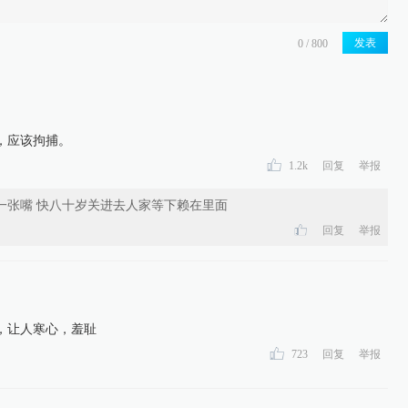
发表
，应该拘捕。
1.2k
回复
举报
一张嘴 快八十岁关进去人家等下赖在里面
回复
举报
，让人寒心，羞耻
723
回复
举报