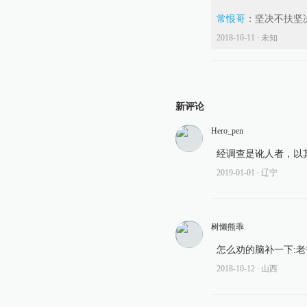
常恨哥
：
坚决不扶坚
2018-10-11
∙ 未知
新评论
Hero_pen
经调查是讹人者，以
2019-01-01
∙ 辽宁
树懒熊乖
怎么劝的脑补一下:
2018-10-12
∙ 山西