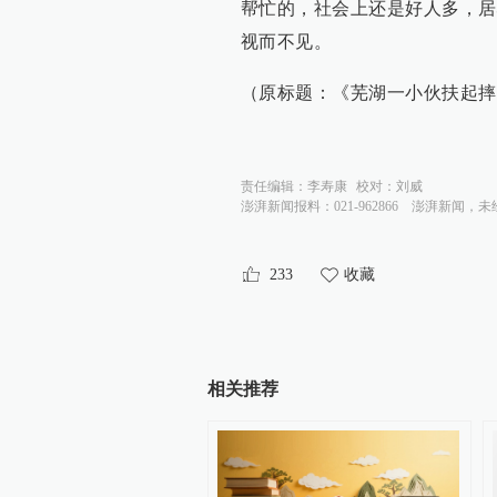
帮忙的，社会上还是好人多，居
视而不见。
（原标题：《芜湖一小伙扶起摔
责任编辑：
李寿康
校对：
刘威
澎湃新闻报料：021-962866
澎湃新闻，未
233
收藏
相关推荐