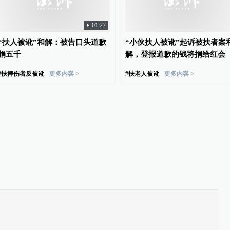
01:27
“扶人被讹”和解：被告口头道歉
“小伙扶人被讹”起诉被扶者案
捐五千
解，登报道歉的钱将捐给红会
#
扶摔伤者反被讹
更多内容 >
#
扶老人被讹
更多内容 >