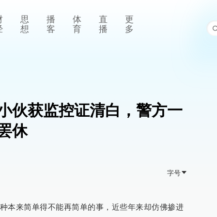
财
思
播
体
直
更
经
想
客
育
播
多
小伙获监控证清白，警方一
罢休
字号
种本来简单得不能再简单的事，近些年来却仿佛掺进