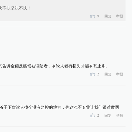
决不扶坚决不扶！
9
回复
举报
其告诉金额反赔偿被诬陷者，令讹人者有损失才能令其止步。
2
回复
举报
老爷子下次讹人找个没有监控的地方，你这么不专业让我们很难做啊
2
回复
举报