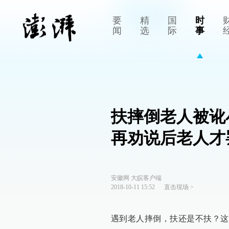
要
精
国
时
闻
选
际
事
扶摔倒老人被讹
再劝说后老人才
安徽网 大皖客户端
2018-10-11 15:52
直击现场
>
遇到老人摔倒，扶还是不扶？这