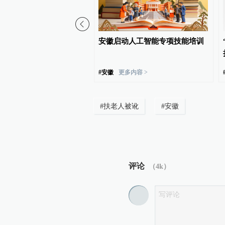
国调研行｜一块动力电池
安徽启动人工智能专项技能培训
后的合肥新能源产业
#
安徽
更多内容 >
#
扶老人被讹
#
安徽
评论
（
4k
）