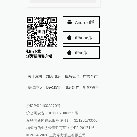
Android版
iPhone版
扫码下载
iPad版
澎湃新闻客户端
关于澎湃
加入澎湃
联系我们
广告合作
法律声明
隐私政策
澎湃矩阵
新闻报料
报料热线: 021-962866
澎湃新闻微博
沪ICP备14003370号
报料邮箱: news@thepaper.cn
澎湃新闻公众号
沪公网安备31010602000299号
澎湃新闻抖音号
互联网新闻信息服务许可证：31120170006
派生万物开放平台
增值电信业务经营许可证：沪B2-2017116
© 2014-
2026
上海东方报业有限公司
IP SHANGHAI