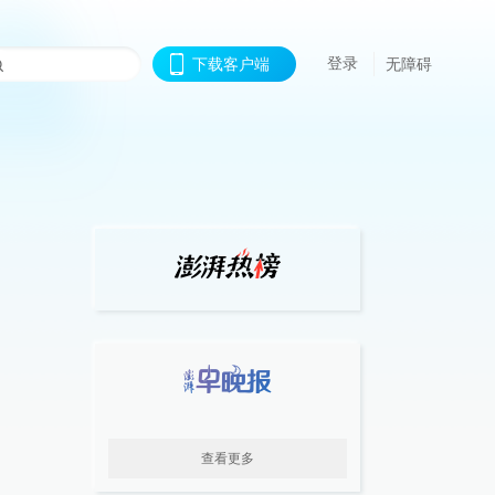
登录
下载客户端
无障碍
查看更多