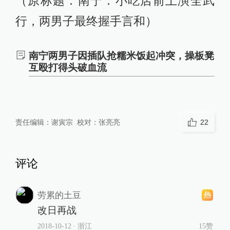
（原标题：南宁：小吃店前上演全武
行，两男子最终握手言和）
南宁两男子因插队抢糯米饭起冲突，操板凳
互殴打得头破血流
责任编辑：
谢寅宗
校对：
张亮亮
22
评论
劳累的土豆
改日再战
2018-10-12
∙ 浙江
15赞