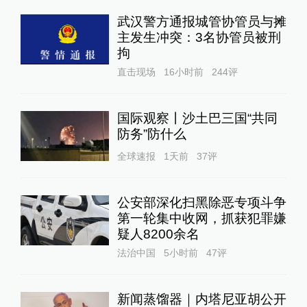
武汉警方通报城管协管员与摊
主发生冲突：3名协管员被刑
拘
直击现场
16小时前
244
评
国际观察丨沙土巴三国“共同
防务”防什么
全球速报
1天前
37
评
公安部深化扫黑除恶专项斗争
第一轮集中收网，抓获犯罪嫌
疑人8200余名
法治中国
5小时前
47
评
新闻蒸馏器｜内塔尼亚胡公开