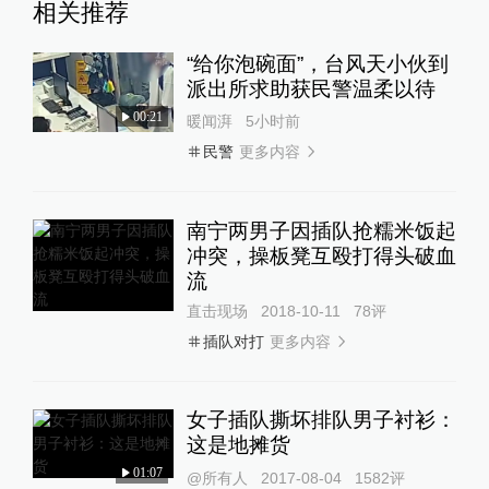
相关推荐
“给你泡碗面”，台风天小伙到
派出所求助获民警温柔以待
00:21
暖闻湃
5小时前
更多内容
民警
南宁两男子因插队抢糯米饭起
冲突，操板凳互殴打得头破血
流
直击现场
2018-10-11
78
评
更多内容
插队对打
女子插队撕坏排队男子衬衫：
这是地摊货
01:07
@所有人
2017-08-04
1582
评