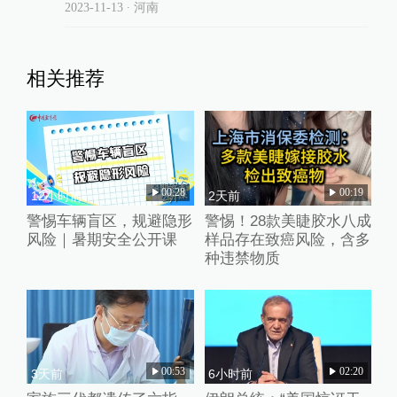
2023-11-13
∙ 河南
相关推荐
00:28
00:19
12小时前
2天前
警惕车辆盲区，规避隐形
警惕！28款美睫胶水八成
风险｜暑期安全公开课
样品存在致癌风险，含多
种违禁物质
00:53
02:20
3天前
6小时前