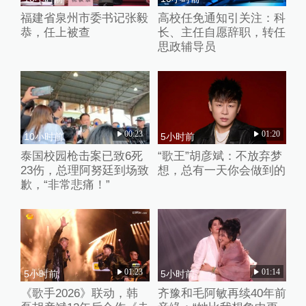
福建省泉州市委书记张毅
高校任免通知引关注：科
恭，任上被查
长、主任自愿辞职，转任
思政辅导员
00:23
01:20
10小时前
5小时前
泰国校园枪击案已致6死
“歌王”胡彦斌：不放弃梦
23伤，总理阿努廷到场致
想，总有一天你会做到的
歉，“非常悲痛！”
01:23
01:14
5小时前
5小时前
《歌手2026》联动，韩
齐豫和毛阿敏再续40年前