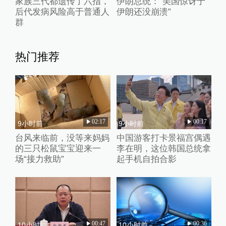
家族三代都遗传了六指，
伊朗总统：“美国惊讶于
后代发病风险高于普通人
伊朗还没崩溃”
群
热门推荐
02:17
00:17
9小时前
9小时前
台风来临前，没等来妈妈
中国游客打卡景福宫偶遇
的三只松鼠宝宝迎来一
李在明，这位韩国总统拿
场“接力救助”
起手机自拍合影
00:47
00:36
10小时前
10小时前