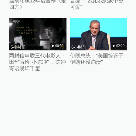
磊胡彦斌12年后合作《走
音缘：“她比我想象中更
四方》
可爱”
00:50
02:20
5小时前
6小时前
两封信串联三代电影人：
伊朗总统：“美国惊讶于
田华写给“小陈冲” ，陈冲
伊朗还没崩溃”
寄语易烊千玺