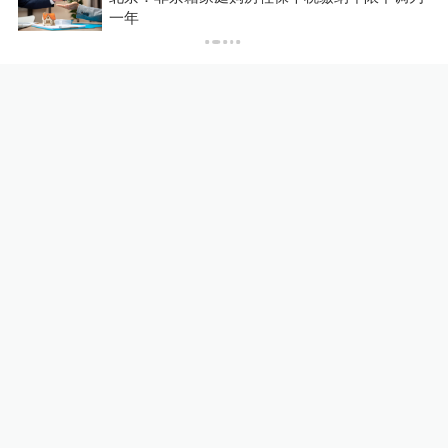
P
一年
相关推荐
“这就是上海的温度”，3只小
松鼠掉在滚烫的路面上，上海
市民接力救助
00:27
暖闻湃
9小时前
观众超10万、登顶榜一，东
方甄选迎来最熟悉的对手
00:18
瑞财经
2天前
台风“白海豚”将趋向浙江中南
部，对上海天气有何影响？
浦江头条
11小时前