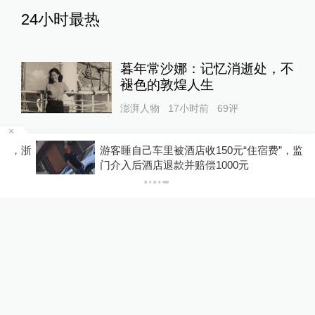
24小时最热
暮年常沙娜：记忆消逝处，不
褪色的敦煌人生
澎湃人物
17小时前
69
评
浙
游客睡自己车里被酒店收150元“住宿费”，监管部
韩国“超高龄社会”切面：40℃
门介入后酒店退款并赔偿1000元
国家灾难状态下，2400名首
尔老人还在巷子里收废纸
澎湃世界观
17小时前
210
评
存储芯片成本压力开始释放！
余承东称所有手机都要大规模
涨价，否则就是亏损销售
10%公司
14小时前
56
评