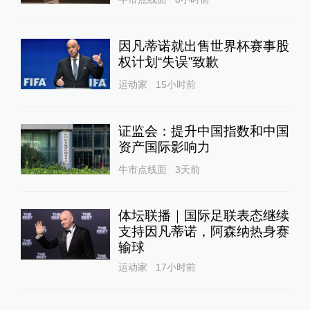
因凡蒂诺就出售世界杯赛事股
权计划“失误”致歉
运动家
15小时前
证监会：提升中国指数和中国
资产国际影响力
牛市点线面
3天前
体坛联播｜国际足联表态继续
支持因凡蒂诺，阿森纳热身赛
输球
运动家
17小时前