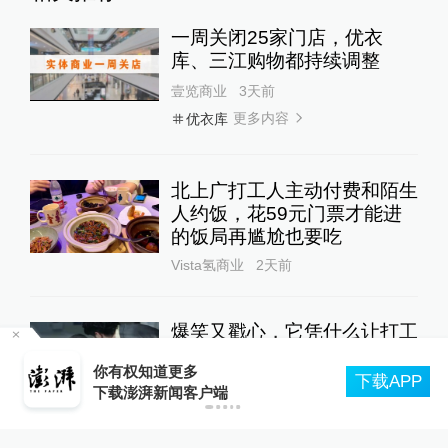
一周关闭25家门店，优衣
库、三江购物都持续调整
壹览商业
3天前
更多内容
优衣库
北上广打工人主动付费和陌生
人约饭，花59元门票才能进
的饭局再尴尬也要吃
Vista氢商业
2天前
爆笑又戳心，它凭什么让打工
人集体破防？
河南省2026年“三支一扶”笔试成绩作废，将重新
P
组织笔试
书单SHUDAN
1天前