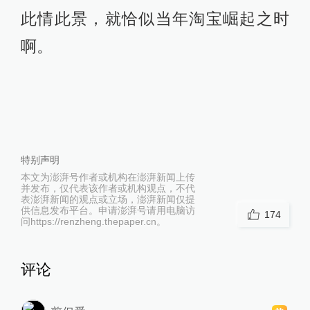
此情此景，就恰似当年淘宝崛起之时
啊。
特别声明
本文为澎湃号作者或机构在澎湃新闻上传
并发布，仅代表该作者或机构观点，不代
表澎湃新闻的观点或立场，澎湃新闻仅提
供信息发布平台。申请澎湃号请用电脑访
174
问https://renzheng.thepaper.cn。
评论