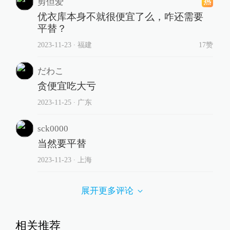
剪但爱
优衣库本身不就很便宜了么，咋还需要
平替？
2023-11-23
∙ 福建
17赞
だわこ
贪便宜吃大亏
2023-11-25
∙ 广东
sck0000
当然要平替
2023-11-23
∙ 上海
展开更多评论
相关推荐