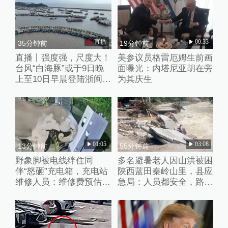
直播
00:33
35分钟前
19分钟前
直播丨强度强，尺度大！
美参议员格雷厄姆生前画
台风“白海豚”或于9日晚
面曝光：内塔尼亚胡在旁
上至10日早晨登陆浙闽沿
为其庆生
海
01:05
03:08
13分钟前
55分钟前
野象脚被电线绊住同
多名避暑老人因山洪被困
伴“怒砸”充电箱，充电站
陕西蓝田秦岭山里，县应
维修人员：维修费预估2
急局：人员都安全，路暂
万元
时没通