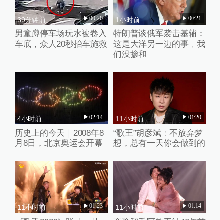
00:20
00:21
39分钟前
1小时前
男童蹲停车场玩水被卷入
特朗普谈俄军袭击基辅：
车底，众人20秒抬车施救
这是大洋另一边的事，我
们没掺和
02:14
01:20
4小时前
11小时前
历史上的今天｜2008年8
“歌王”胡彦斌：不放弃梦
月8日，北京奥运会开幕
想，总有一天你会做到的
01:23
01:14
11小时前
11小时前