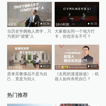
02:58
01:55
4天前
18小时前
当历史学拥抱人类学，只
大家都去同一个地方打
为更好“读懂”人
卡，你也非去不可？
01:57
03:05
18小时前
2天前
原来买奢侈品不是为自
《去死的漫漫旅途》：机
己，竟是为别人
器人如何杀死自己？
热门推荐