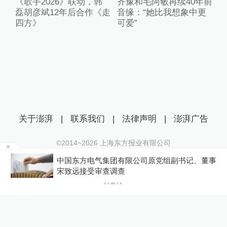
《歌手2026》联动，韩
齐豫和毛阿敏再续40年前
磊胡彦斌12年后合作《走
音缘：“她比我想象中更
四方》
可爱”
关于澎湃
|
联系我们
|
法律声明
|
澎湃广告
©2014~
2026
上海东方报业有限公司
沪ICP证：沪B2-20170116 | 沪ICP备14003370号
江上
中国东方电气集团有限公司原党组副书记、董事
互联网新闻信息服务许可证：31120170006
宋致远接受审查调查
沪公网安备 31010602000299号