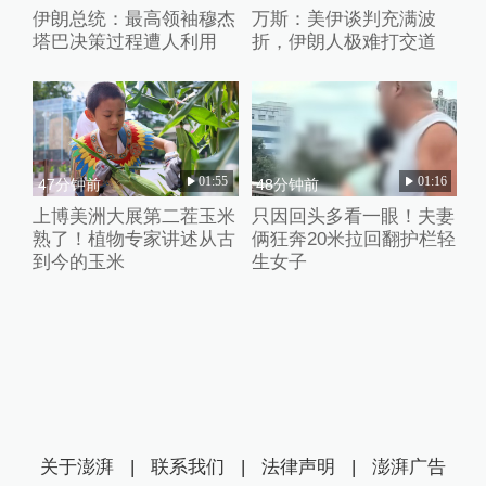
伊朗总统：最高领袖穆杰
万斯：美伊谈判充满波
塔巴决策过程遭人利用
折，伊朗人极难打交道
01:55
01:16
47分钟前
48分钟前
上博美洲大展第二茬玉米
只因回头多看一眼！夫妻
熟了！植物专家讲述从古
俩狂奔20米拉回翻护栏轻
到今的玉米
生女子
关于澎湃
|
联系我们
|
法律声明
|
澎湃广告