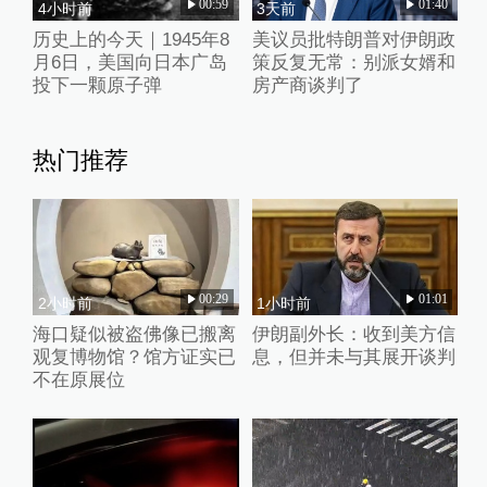
00:59
01:40
4小时前
3天前
历史上的今天｜1945年8
美议员批特朗普对伊朗政
月6日，美国向日本广岛
策反复无常：别派女婿和
投下一颗原子弹
房产商谈判了
热门推荐
00:29
01:01
2小时前
1小时前
海口疑似被盗佛像已搬离
伊朗副外长：收到美方信
观复博物馆？馆方证实已
息，但并未与其展开谈判
不在原展位