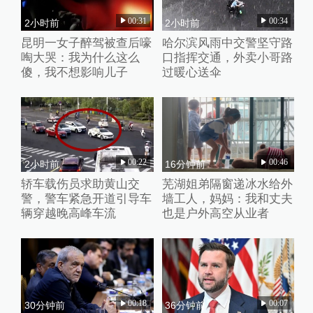
00:31
00:34
2小时前
2小时前
昆明一女子醉驾被查后嚎
哈尔滨风雨中交警坚守路
啕大哭：我为什么这么
口指挥交通，外卖小哥路
傻，我不想影响儿子
过暖心送伞
00:22
00:46
2小时前
16分钟前
轿车载伤员求助黄山交
芜湖姐弟隔窗递冰水给外
警，警车紧急开道引导车
墙工人，妈妈：我和丈夫
辆穿越晚高峰车流
也是户外高空从业者
00:18
00:07
30分钟前
36分钟前