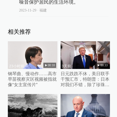
噪音保护居民的生活环境。
2023-11-29
∙ 福建
相关推荐
00:18
00:33
23小时前
3天前
钢琴曲、慢动作……高市
日元跌跌不休，美日联手
早苗视察灾区视频被指就
干预汇市，特朗普：日本
像“女主宣传片”
对我们不错，除了珍珠港
事件