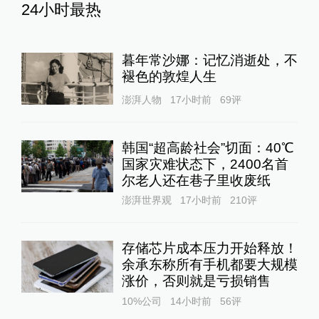
24小时最热
暮年常沙娜：记忆消逝处，不
褪色的敦煌人生
澎湃人物
17小时前
69
评
韩国“超高龄社会”切面：40℃
国家灾难状态下，2400名首
尔老人还在巷子里收废纸
澎湃世界观
17小时前
210
评
存储芯片成本压力开始释放！
余承东称所有手机都要大规模
涨价，否则就是亏损销售
10%公司
14小时前
56
评