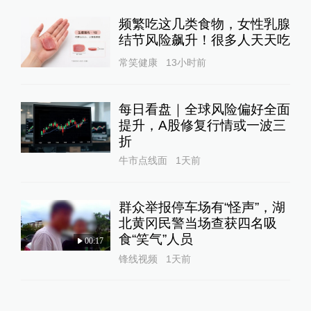
频繁吃这几类食物，女性乳腺
结节风险飙升！很多人天天吃
常笑健康
13小时前
每日看盘｜全球风险偏好全面
提升，A股修复行情或一波三
折
牛市点线面
1天前
群众举报停车场有“怪声”，湖
北黄冈民警当场查获四名吸
食“笑气”人员
00:17
锋线视频
1天前