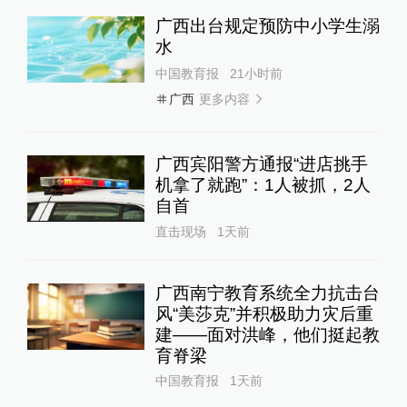
广西出台规定预防中小学生溺
水
中国教育报
21小时前
更多内容
广西
广西宾阳警方通报“进店挑手
机拿了就跑”：1人被抓，2人
自首
直击现场
1天前
广西南宁教育系统全力抗击台
风“美莎克”并积极助力灾后重
建——面对洪峰，他们挺起教
育脊梁
中国教育报
1天前