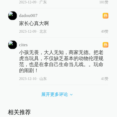
2023-12-09
∙ 广东
101赞
dadou007
家长心真大啊
2023-12-09
∙ 北京
49赞
cites
小孩无畏，大人无知，商家无德。把老
虎当玩具，不仅缺乏基本的动物伦理规
范，也是在拿自己生命当儿戏。。玩命
的闹剧！
2023-12-10
∙ 山东
41赞
展开更多评论
相关推荐