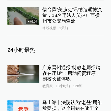
借台风“美莎克”汛情造谣博流
量，18名违法人员被广西横
州市公安局查处
01:20
锋线视频
1天前
24小时最热
广东雷州通报“特教老师招聘
存在违规”：启动问责程序，
副校长被停职
教育家
13小时前
128
评
马上评丨法院认为“老登”属年
龄贬损，这个词错在哪里？