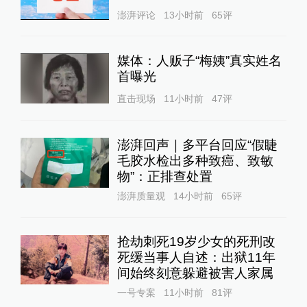
澎湃评论
13小时前
65
评
媒体：人贩子“梅姨”真实姓名
首曝光
直击现场
11小时前
47
评
澎湃回声｜多平台回应“假睫
毛胶水检出多种致癌、致敏
物”：正排查处置
澎湃质量观
14小时前
65
评
抢劫刺死19岁少女的死刑改
死缓当事人自述：出狱11年
间始终刻意躲避被害人家属
一号专案
11小时前
81
评