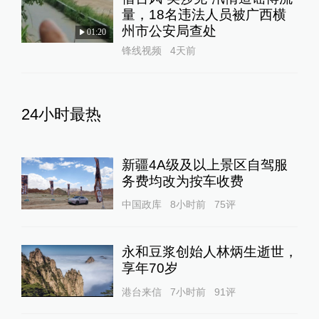
量，18名违法人员被广西横
州市公安局查处
01:20
锋线视频
4天前
24小时最热
新疆4A级及以上景区自驾服
务费均改为按车收费
中国政库
8小时前
75
评
永和豆浆创始人林炳生逝世，
享年70岁
港台来信
7小时前
91
评