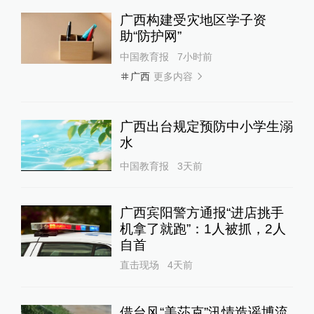
广西构建受灾地区学子资
助“防护网”
中国教育报
7小时前
更多内容
广西
广西出台规定预防中小学生溺
水
中国教育报
3天前
广西宾阳警方通报“进店挑手
机拿了就跑”：1人被抓，2人
自首
直击现场
4天前
借台风“美莎克”汛情造谣博流