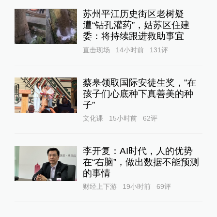
苏州平江历史街区老树疑
遭“钻孔灌药”，姑苏区住建
委：将持续跟进救助事宜
直击现场
14小时前
131
评
蔡皋领取国际安徒生奖，“在
孩子们心底种下真善美的种
子”
文化课
15小时前
62
评
李开复：AI时代，人的优势
在“右脑”，做出数据不能预测
的事情
财经上下游
19小时前
69
评