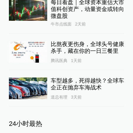
看一下
2023-12-11
∙ 上海
相关推荐
新闻蒸馏器丨萨德拦截弹消耗
八成高端导弹库存告急，美军
全球威慑受限
全球速报
17小时前
每日看盘｜全球资本重估大市
值科创资产，动量资金或转向
微盘股
牛市点线面
2天前
比熬夜更伤身，全球头号健康