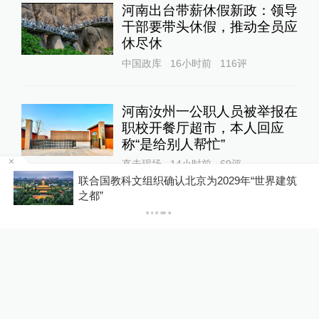
广东雷州通报“特教老师招聘
存在违规”：启动问责程序，
副校长被停职
教育家
11小时前
103
评
马上测｜“毒”美睫胶暗访调
查：成分含致癌物，监管存盲
区
1
澎湃质量观
19小时前
125
评
联合国教科文组织确认北京为2029年“世界建筑
之都”
河南出台带薪休假新政：领导
干部要带头休假，推动全员应
休尽休
中国政库
16小时前
116
评