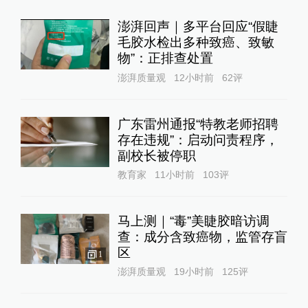
杀手，藏在你的一日三餐里
腾讯医典
1天前
车型越多，死得越快？全球车
企正在抛弃车海战术
道总有理
3天前
24小时最热
澎湃回声｜多平台回应“假睫
毛胶水检出多种致癌、致敏
物”：正排查处置
澎湃质量观
12小时前
62
评