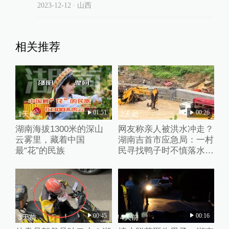
2023-12-12
∙ 山西
相关推荐
01:51
00:26
1天前
2天前
湖南海拔1300米的深山
网友称亲人被洪水冲走？
云雾里，藏着中国
湖南吉首市应急局：一村
最“花”的民族
民寻找鸭子时不慎落水，
正搜寻
00:45
00:16
3天前
4天前