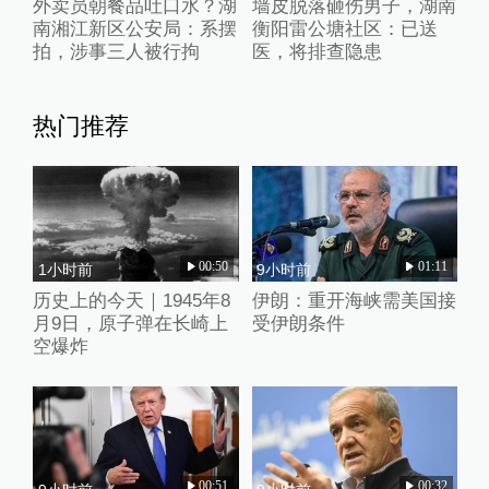
外卖员朝餐品吐口水？湖
墙皮脱落砸伤男子，湖南
南湘江新区公安局：系摆
衡阳雷公塘社区：已送
拍，涉事三人被行拘
医，将排查隐患
热门推荐
00:50
01:11
1小时前
9小时前
历史上的今天｜1945年8
伊朗：重开海峡需美国接
月9日，原子弹在长崎上
受伊朗条件
空爆炸
00:51
00:32