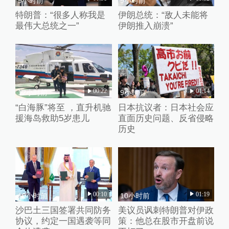
9小时前
9小时前
特朗普：“很多人称我是
伊朗总统：“敌人未能将
最伟大总统之一”
伊朗推入崩溃”
00:22
01:14
12小时前
9小时前
“白海豚”将至 ，直升机驰
日本抗议者：日本社会应
援海岛救助5岁患儿
直面历史问题、反省侵略
历史
00:10
01:19
10小时前
10小时前
沙巴土三国签署共同防务
美议员讽刺特朗普对伊政
协议，约定一国遇袭等同
策：他总在股市开盘前说