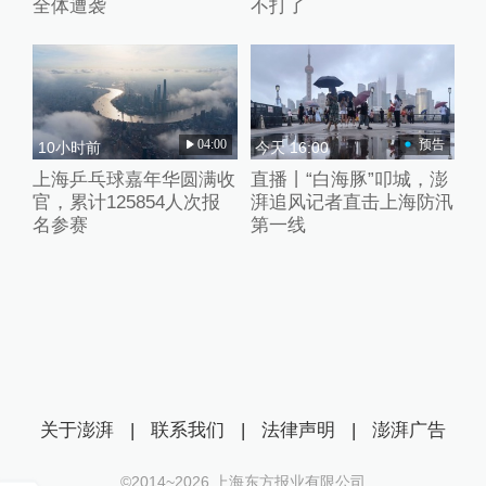
全体遭袭
不打了
04:00
预告
10小时前
今天 16:00
上海乒乓球嘉年华圆满收
直播丨“白海豚”叩城，澎
官，累计125854人次报
湃追风记者直击上海防汛
名参赛
第一线
关于澎湃
|
联系我们
|
法律声明
|
澎湃广告
©2014~
2026
上海东方报业有限公司