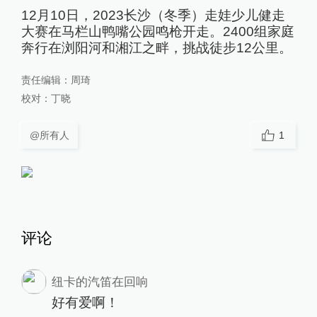
12月10日，2023长沙（冬季）走娃少儿健走
大赛在马栏山鸭嘴公园鸣枪开走。2400组家庭
奔行在浏阳河和湘江之畔，挑战徒步12公里。
责任编辑：
周琦
校对：
丁晓
@所有人
1
评论
纽卡的汽笛在回响
好有爱啊！