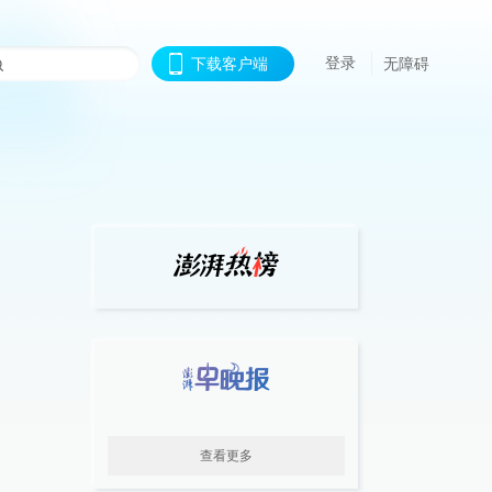
登录
下载客户端
无障碍
查看更多