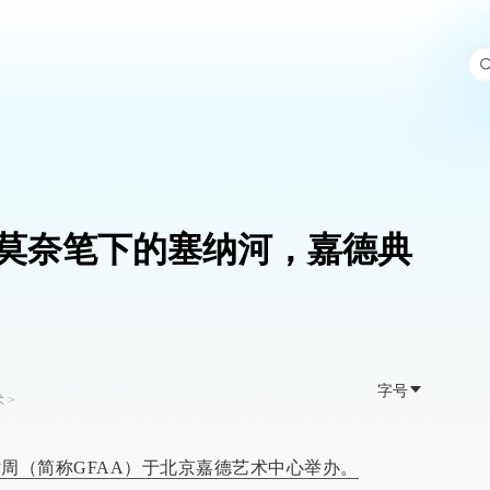
莫奈笔下的塞纳河，嘉德典
字号
术
>
艺术周（简称GFAA）于北京嘉德艺术中心举办。