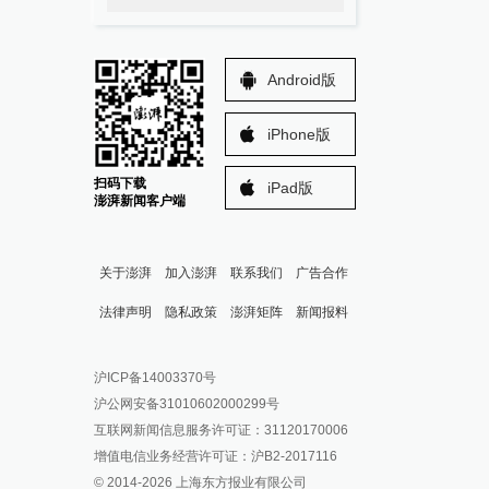
Android版
iPhone版
扫码下载
iPad版
澎湃新闻客户端
关于澎湃
加入澎湃
联系我们
广告合作
法律声明
隐私政策
澎湃矩阵
新闻报料
报料热线: 021-962866
澎湃新闻微博
沪ICP备14003370号
报料邮箱: news@thepaper.cn
澎湃新闻公众号
沪公网安备31010602000299号
澎湃新闻抖音号
互联网新闻信息服务许可证：31120170006
派生万物开放平台
增值电信业务经营许可证：沪B2-2017116
© 2014-
2026
上海东方报业有限公司
IP SHANGHAI