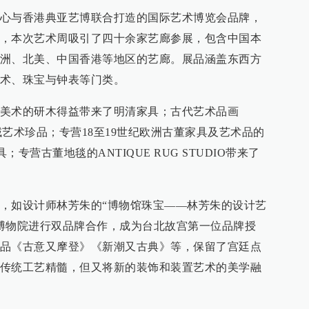
心与香港典亚艺博联合打造的国际艺术博览会品牌，
，本次艺术周吸引了四十余家艺廊参展，包含中国本
洲、北美、中国香港等地区的艺廊。展品涵盖东西方
术、珠宝与钟表等门类。
美术的研木得益带来了明清家具；古代艺术品画
两河流域艺术珍品；专营18至19世纪欧洲古董家具及艺术品的
具；专营古董地毯的ANTIQUE RUG STUDIO带来了
，如设计师林芳朱的“博物馆珠宝——林芳朱的设计艺
故宫博物院进行双品牌合作，成为台北故宫第一位品牌授
品《古意又摩登》《新潮又古典》等，保留了宫廷点
传统工艺精髓，但又将新的装饰和装置艺术的美学融