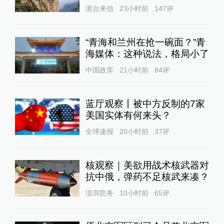
港台来信
23小时前
147
评
“青海和兰州在抢一碗面？”青
海媒体：这种说法，格局小了
中国政库
21小时前
84
评
蓝厅观察丨被中方反制的7家
美国实体有何来头？
全球速报
20小时前
37
评
核观察｜美欲用战术核武器对
抗中俄，弹药不足核武来凑？
澎湃防务
10小时前
65
评