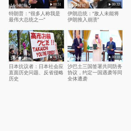
00:51
00:32
14小时前
14小时前
特朗普：“很多人称我是
伊朗总统：“敌人未能将
最伟大总统之一”
伊朗推入崩溃”
01:14
00:10
14小时前
15小时前
日本抗议者：日本社会应
沙巴土三国签署共同防务
直面历史问题、反省侵略
协议，约定一国遇袭等同
历史
全体遭袭