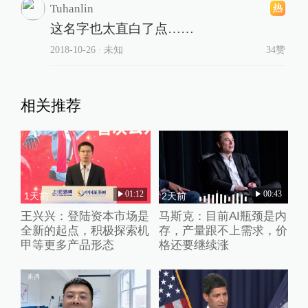
Tuhanlin
这名字也太直白了点……
2018-10-26
∙ 未知
34赞
相关推荐
01:12
00:43
1天前
2天前
王兴兴：登陆资本市场是
马斯克：目前AI瓶颈是内
全新的起点，积极探索机
存，产量跟不上需求，价
甲等更多产品形态
格还要继续涨