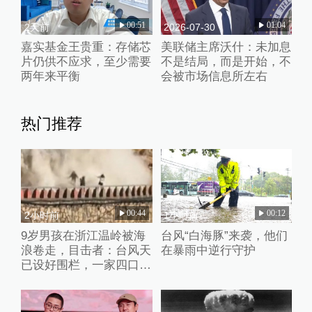
00:51
01:04
2天前
2026-07-30
嘉实基金王贵重：存储芯
美联储主席沃什：未加息
片仍供不应求，至少需要
不是结局，而是开始，不
两年来平衡
会被市场信息所左右
热门推荐
00:44
00:12
2小时前
1小时前
9岁男孩在浙江温岭被海
台风“白海豚”来袭，他们
浪卷走，目击者：台风天
在暴雨中逆行守护
已设好围栏，一家四口翻
入时保安曾喊话劝阻