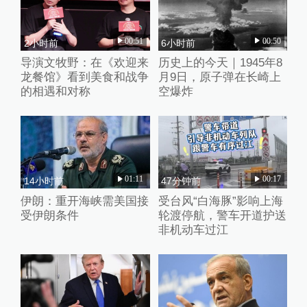
00:51
00:50
2小时前
6小时前
导演文牧野：在《欢迎来
历史上的今天｜1945年8
龙餐馆》看到美食和战争
月9日，原子弹在长崎上
的相遇和对称
空爆炸
01:11
00:17
14小时前
47分钟前
伊朗：重开海峡需美国接
受台风“白海豚”影响上海
受伊朗条件
轮渡停航，警车开道护送
非机动车过江