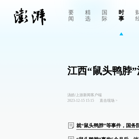
要
精
国
时
闻
选
际
事
江西“鼠头鸭脖”
汤皓/上游新闻客户端
2023-12-15 15:15
直击现场
>
就“鼠头鸭脖”等事件，国务