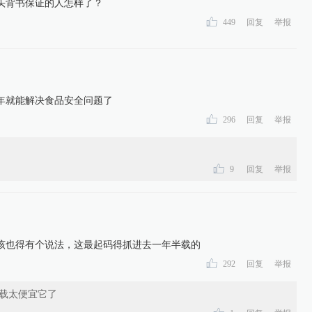
头背书保证的人怎样了？
449
回复
举报
年就能解决食品安全问题了
296
回复
举报
9
回复
举报
该也得有个说法，这最起码得抓进去一年半载的
292
回复
举报
载太便宜它了