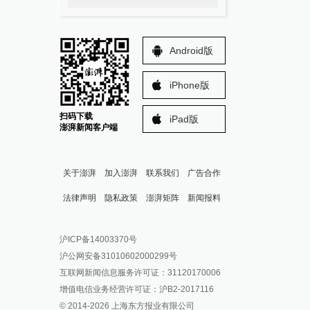
Android版
iPhone版
扫码下载
iPad版
澎湃新闻客户端
关于澎湃
加入澎湃
联系我们
广告合作
法律声明
隐私政策
澎湃矩阵
新闻报料
报料热线: 021-962866
澎湃新闻微博
沪ICP备14003370号
报料邮箱: news@thepaper.cn
澎湃新闻公众号
沪公网安备31010602000299号
澎湃新闻抖音号
互联网新闻信息服务许可证：31120170006
派生万物开放平台
增值电信业务经营许可证：沪B2-2017116
© 2014-
2026
上海东方报业有限公司
IP SHANGHAI