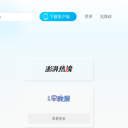
登录
下载客户端
无障碍
查看更多