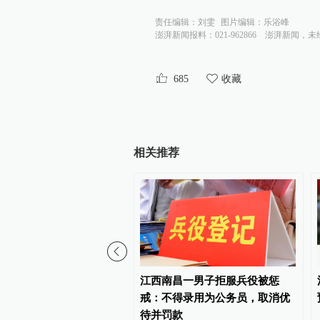
责任编辑：
刘雯
图片编辑：
乐浴峰
澎湃新闻报料：021-962866
澎湃新闻，未
685
收藏
相关推荐
可举办粉丝应援活动，主
江西南昌一男子拒服兵役被惩
名责任人被行拘并罚款
戒：不得录用为公务员，取消优
待并罚款