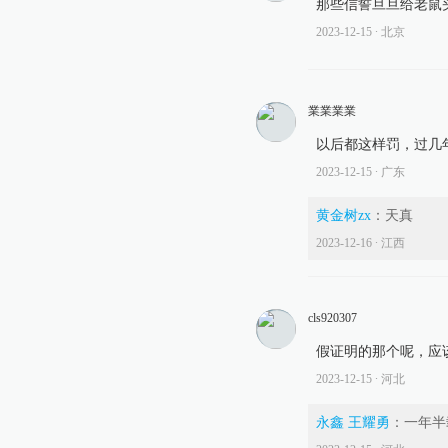
那些信誓旦旦给老鼠
2023-12-15
∙ 北京
業業業業
以后都这样罚，过几
2023-12-15
∙ 广东
黄金树zx
：
天真
2023-12-16
∙ 江西
cls920307
假证明的那个呢，应
2023-12-15
∙ 河北
永鑫 王耀勇
：
一年半