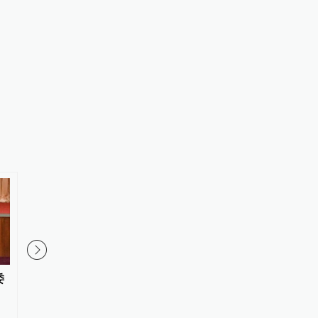
委
未经许可举办粉丝应援活动，主
江西南昌一男子拒服兵
办方3名责任人被行拘并罚款
戒：不得录用为公务员
待并罚款