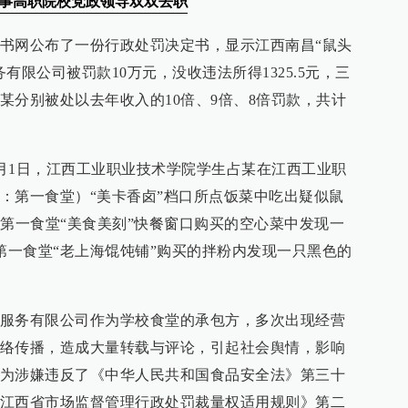
涉事高职院校党政领导双双去职
书网公布了一份行政处罚决定书，显示江西南昌“鼠头
有限公司被罚款10万元，没收违法所得1325.5元，三
某分别被处以去年收入的10倍、9倍、8倍罚款，共计
6月1日，江西工业职业技术学院学生占某在江西工业职
：第一食堂）“美卡香卤”档口所点饭菜中吃出疑似鼠
在第一食堂“美食美刻”快餐窗口购买的空心菜中发现一
在第一食堂“老上海馄饨铺”购买的拌粉内发现一只黑色的
服务有限公司作为学校食堂的承包方，多次出现经营
络传播，造成大量转载与评论，引起社会舆情，影响
为涉嫌违反了《中华人民共和国食品安全法》第三十
江西省市场监督管理行政处罚裁量权适用规则》第二