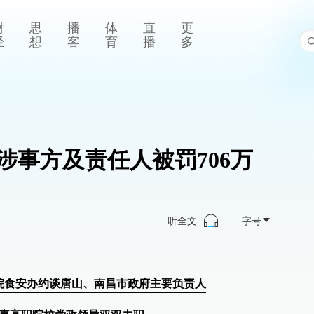
财
思
播
体
直
更
经
想
客
育
播
多
涉事方及责任人被罚706万
听全文
字号
院食安办约谈唐山、南昌市政府主要负责人