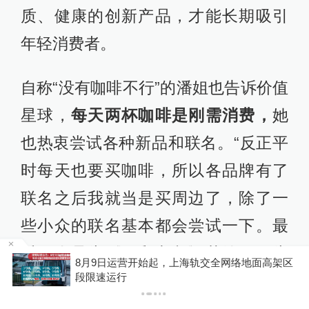
质、健康的创新产品，才能长期吸引
年轻消费者。
自称“没有咖啡不行”的潘姐也告诉价值
星球，
每天两杯咖啡是刚需消费，
她
也热衷尝试各种新品和联名。“反正平
时每天也要买咖啡，所以各品牌有了
联名之后我就当是买周边了，除了一
些小众的联名基本都会尝试一下。最
近一次是为《猫和老鼠》花钱，因为
8月9日运营开始起，上海轨交全网络地面高架区
P
段限速运行
是童年的IP，现在小贴纸还留在我的
电脑上。”