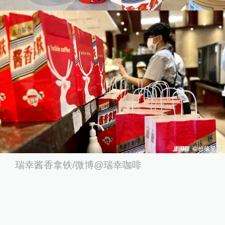
瑞幸酱香拿铁/微博@瑞幸咖啡