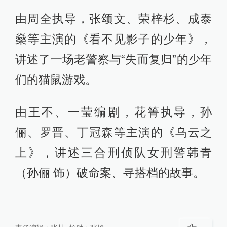
由周全执导，张颂文、荣梓杉、成泰
燊等主演的《看不见影子的少年》，
讲述了一场老警察与“失而复归”的少年
们的猫鼠游戏。
由王不、一莹编剧，花箐执导，孙
俪、罗晋、丁冠森等主演的《乌云之
上》，讲述三合刑侦队女刑警韩青
（孙俪 饰）破命案、寻搭档的故事。