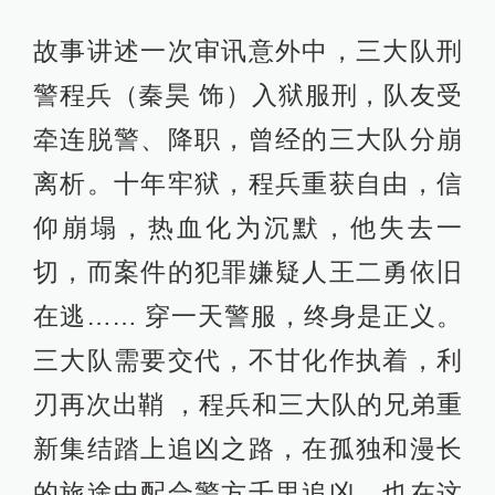
故事讲述一次审讯意外中，三大队刑
警程兵（秦昊 饰）入狱服刑，队友受
牵连脱警、降职，曾经的三大队分崩
离析。十年牢狱，程兵重获自由，信
仰崩塌，热血化为沉默，他失去一
切，而案件的犯罪嫌疑人王二勇依旧
在逃…… 穿一天警服，终身是正义。
三大队需要交代，不甘化作执着，利
刃再次出鞘 ，程兵和三大队的兄弟重
新集结踏上追凶之路，在孤独和漫长
的旅途中配合警方千里追凶，也在这