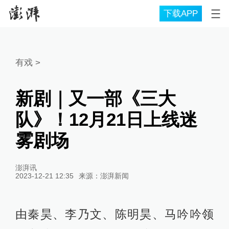
下载APP
有戏
>
新剧｜又一部《三大
队》！12月21日上线迷
雾剧场
澎湃讯
2023-12-21 12:35
来源：
澎湃新闻
由秦昊、李乃文、陈明昊、马吟吟领