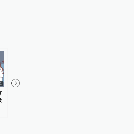
11
百
吃出“肝”净健康，肝病患者科学
2026年了，“拍背倒水
被
饮食护理科普
中”为什么还在官方科