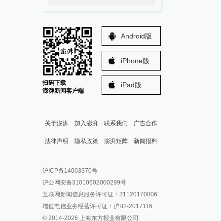
Android版
iPhone版
扫码下载
iPad版
澎湃新闻客户端
关于澎湃
加入澎湃
联系我们
广告合作
法律声明
隐私政策
澎湃矩阵
新闻报料
报料热线: 021-962866
澎湃新闻微博
沪ICP备14003370号
报料邮箱: news@thepaper.cn
澎湃新闻公众号
沪公网安备31010602000299号
澎湃新闻抖音号
互联网新闻信息服务许可证：31120170006
派生万物开放平台
增值电信业务经营许可证：沪B2-2017116
© 2014-
2026
上海东方报业有限公司
IP SHANGHAI