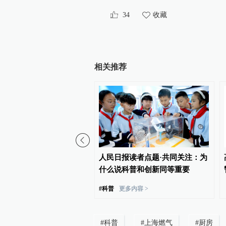
34
收藏
相关推荐
年了，“拍背倒水、掐人
人民日报读者点题·共同关注：为
什么还在官方科普里？
什么说科普和创新同等重要
#
科普
更多内容 >
#
科普
#
上海燃气
#
厨房