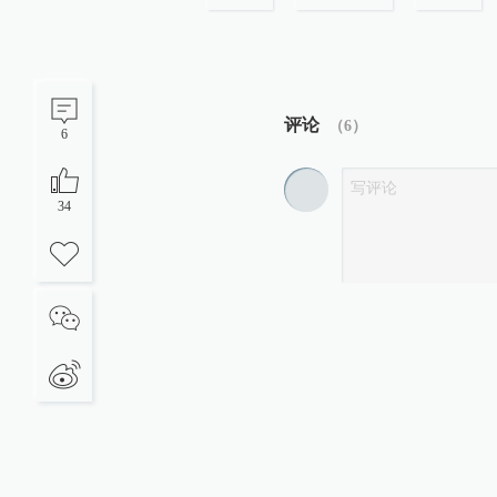
评论
（
6
）
6
34