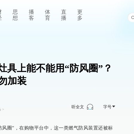
财
思
播
体
直
更
经
想
客
育
播
多
灶具上能不能用“防风圈”？
勿加装
听全文
字号
条
>
防风圈”，在购物平台中，这一类燃气防风装置还被标