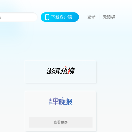
登录
下载客户端
无障碍
查看更多