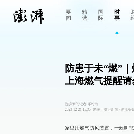
要
精
国
时
闻
选
际
事
防患于未“燃”｜
上海燃气提醒请
澎湃新闻记者 邓玲玮
2023-12-21 15:35
来源：
澎湃新闻
∙
浦江头
家里用燃气防风装置，一般叫“