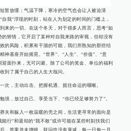
短暂放缓；气温下降，寒冷的空气也会让人被迫清
“自我”浮现的时刻，站在人为划定的时间的门槛上，
到来的一切。在这个冬天，对于很多人而言，思考“如
势的矫情，它开启了某种对自我来路的审视，但却没有
效的风险，积累有干涸的可能，我们所熟知的那些结
神基座开始摇晃。“世界”、“人生”、“价值”、“意
词迎面扑来，无可闪避。除了公司的奖金、单位的福利
收到了属于自己的人生大哉问。
一次，主动出击、把握机遇、扼住命运的咽喉。
勉强，放过自己、享受当下、“你已经足够努力了”。
莽夫和躲入一枚温暖的壳之间，生活更寻常的面向是
我能行”和退却的“我不敢”或许可能在某些时刻扶我们
后，答案并未增殖，疑问也没有衰减，每一日每一月