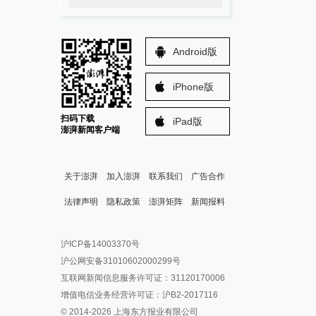
Android版
iPhone版
扫码下载
iPad版
澎湃新闻客户端
关于澎湃
加入澎湃
联系我们
广告合作
法律声明
隐私政策
澎湃矩阵
新闻报料
报料热线: 021-962866
澎湃新闻微博
沪ICP备14003370号
报料邮箱: news@thepaper.cn
澎湃新闻公众号
沪公网安备31010602000299号
澎湃新闻抖音号
互联网新闻信息服务许可证：31120170006
派生万物开放平台
增值电信业务经营许可证：沪B2-2017116
© 2014-
2026
上海东方报业有限公司
IP SHANGHAI