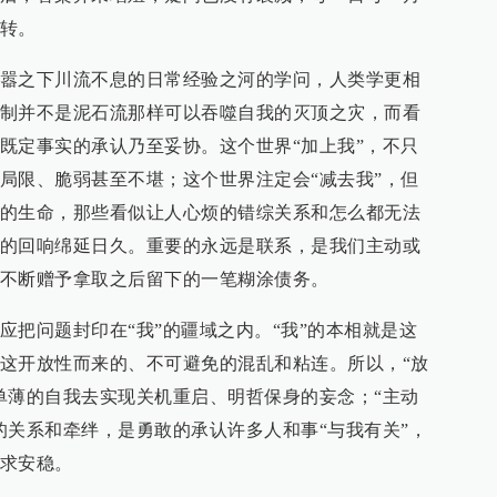
转。
嚣之下川流不息的日常经验之河的学问，人类学更相
制并不是泥石流那样可以吞噬自我的灭顶之灾，而看
既定事实的承认乃至妥协。这个世界“加上我”，不只
局限、脆弱甚至不堪；这个世界注定会“减去我”，但
的生命，那些看似让人心烦的错综关系和怎么都无法
的回响绵延日久。重要的永远是联系，是我们主动或
不断赠予拿取之后留下的一笔糊涂债务。
应把问题封印在“我”的疆域之内。“我”的本相就是这
这开放性而来的、不可避免的混乱和粘连。所以，“放
单薄的自我去实现关机重启、明哲保身的妄念；“主动
的关系和牵绊，是勇敢的承认许多人和事“与我有关”，
求安稳。