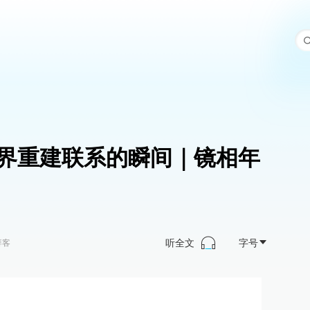
世界重建联系的瞬间｜镜相年
听全文
字号
湃客