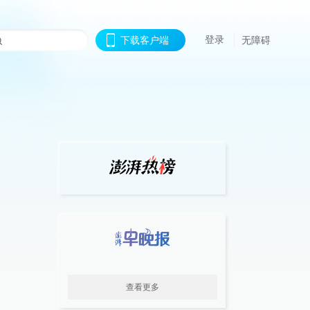
登录
下载客户端
无障碍
查看更多