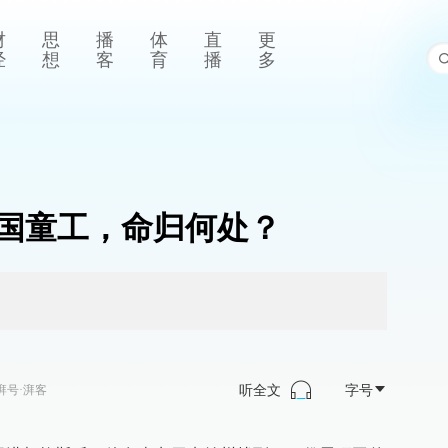
财
思
播
体
直
更
经
想
客
育
播
多
国童工，命归何处？
听全文
字号
湃号·湃客