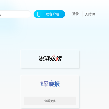
登录
下载客户端
无障碍
查看更多