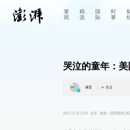
要
精
国
时
闻
选
际
事
哭泣的童年：美
译言
关注
2023-12-26 12:45
北京
来源：
澎湃新闻·澎