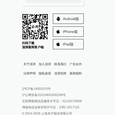
Android版
iPhone版
扫码下载
iPad版
澎湃新闻客户端
关于澎湃
加入澎湃
联系我们
广告合作
法律声明
隐私政策
澎湃矩阵
新闻报料
报料热线: 021-962866
澎湃新闻微博
沪ICP备14003370号
报料邮箱: news@thepaper.cn
澎湃新闻公众号
沪公网安备31010602000299号
澎湃新闻抖音号
互联网新闻信息服务许可证：31120170006
派生万物开放平台
增值电信业务经营许可证：沪B2-2017116
© 2014-
2026
上海东方报业有限公司
IP SHANGHAI