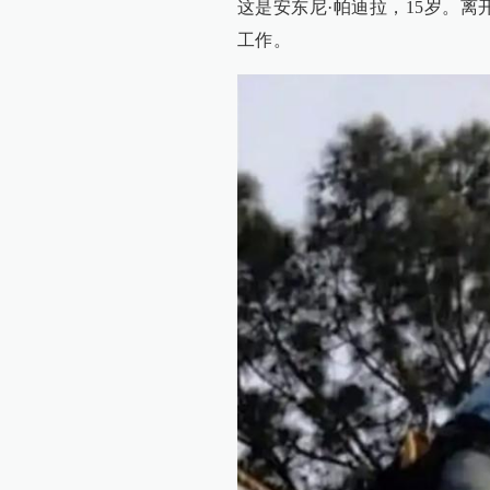
这是安东尼·帕迪拉，15岁。
工作。