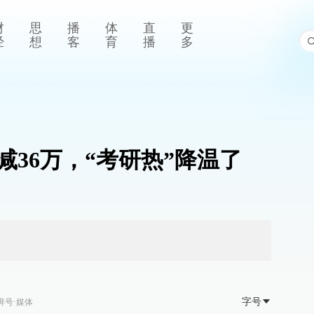
财
思
播
体
直
更
经
想
客
育
播
多
减36万，“考研热”降温了
字号
湃号·媒体