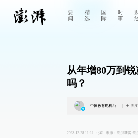
要
精
国
时
闻
选
际
事
从年增80万到锐
吗？
中国教育电视台
关注
2023-12-28 11:24
北京
来源：
澎湃新闻·澎