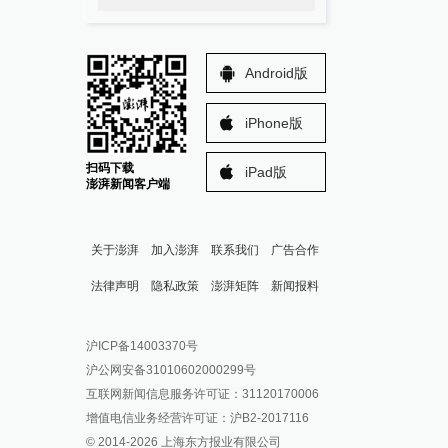
Android版
iPhone版
扫码下载
iPad版
澎湃新闻客户端
关于澎湃
加入澎湃
联系我们
广告合作
法律声明
隐私政策
澎湃矩阵
新闻报料
报料热线: 021-962866
澎湃新闻微博
沪ICP备14003370号
报料邮箱: news@thepaper.cn
澎湃新闻公众号
沪公网安备31010602000299号
澎湃新闻抖音号
互联网新闻信息服务许可证：31120170006
派生万物开放平台
增值电信业务经营许可证：沪B2-2017116
© 2014-
2026
上海东方报业有限公司
IP SHANGHAI