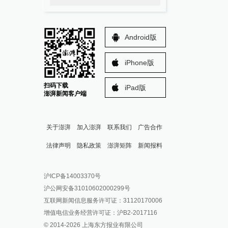
Android版
iPhone版
扫码下载
iPad版
澎湃新闻客户端
关于澎湃
加入澎湃
联系我们
广告合作
法律声明
隐私政策
澎湃矩阵
新闻报料
报料热线: 021-962866
澎湃新闻微博
沪ICP备14003370号
报料邮箱: news@thepaper.cn
澎湃新闻公众号
沪公网安备31010602000299号
澎湃新闻抖音号
互联网新闻信息服务许可证：31120170006
派生万物开放平台
增值电信业务经营许可证：沪B2-2017116
© 2014-
2026
上海东方报业有限公司
IP SHANGHAI