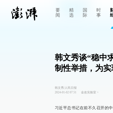
要
精
国
时
闻
选
际
事
韩文秀谈“稳中
制性举措，为实
韩文秀/人民日报
2024-01-02 07:51
金改实验室
>
习近平总书记在前不久召开的中