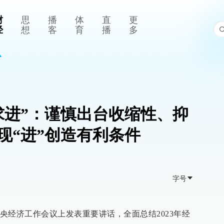
财
思
播
体
直
更
经
想
客
育
播
多
求进”：谨慎出台收缩性、抑
现“进”创造有利条件
字号
央经济工作会议上发表重要讲话，全面总结2023年经