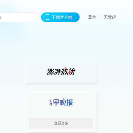
登录
下载客户端
无障碍
查看更多