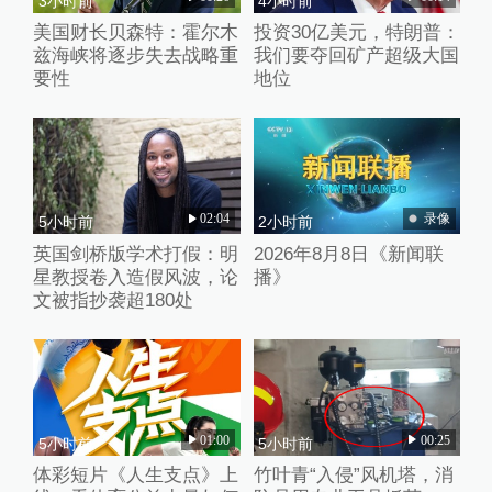
3小时前
4小时前
美国财长贝森特：霍尔木
投资30亿美元，特朗普：
兹海峡将逐步失去战略重
我们要夺回矿产超级大国
要性
地位
02:04
录像
5小时前
2小时前
英国剑桥版学术打假：明
2026年8月8日《新闻联
星教授卷入造假风波，论
播》
文被指抄袭超180处
01:00
00:25
5小时前
5小时前
体彩短片《人生支点》上
竹叶青“入侵”风机塔，消