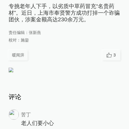
专挑老年人下手，以劣质中草药冒充“名贵药
材”。近日，上海市奉贤警方成功打掉一个诈骗
团伙，涉案金额高达230余万元。
责任编辑：
张新燕
校对：
施鋆
暖闻湃
3
评论
苦丁
老人们要小心