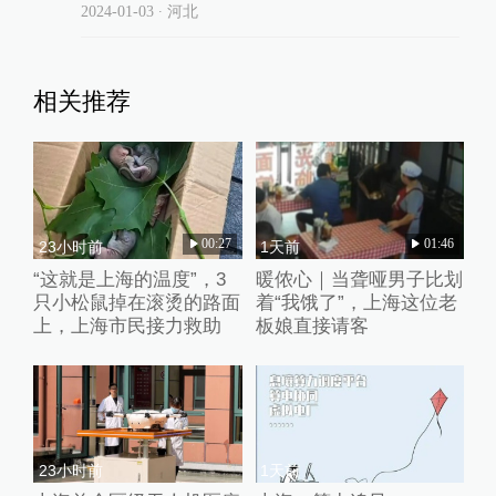
2024-01-03
∙ 河北
相关推荐
00:27
01:46
23小时前
1天前
“这就是上海的温度”，3
暖侬心｜当聋哑男子比划
只小松鼠掉在滚烫的路面
着“我饿了”，上海这位老
上，上海市民接力救助
板娘直接请客
23小时前
1天前