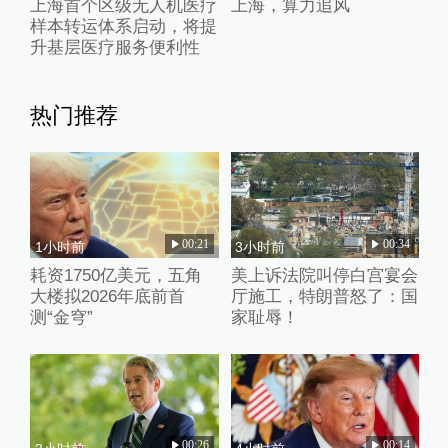
上海首个区级无人机医疗
上海，算力追风
样本转运体系启动，将提
升基层医疗服务便利性
热门推荐
00:21
00:34
1小时前
3小时前
耗资1750亿美元，五角
美上诉法院叫停白宫宴会
大楼拟2026年底前首
厅施工，特朗普怒了：国
测“金穹”
家耻辱！
00:26
00:14