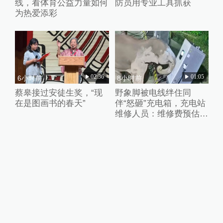
线，看体育公益力量如何
防员用专业工具抓获
为热爱添彩
02:36
01:05
6小时前
8小时前
蔡皋接过安徒生奖，“现
野象脚被电线绊住同
在是图画书的春天”
伴“怒砸”充电箱，充电站
维修人员：维修费预估2
万元