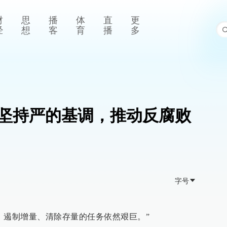
财
思
播
体
直
更
经
想
客
育
播
多
坚持严的基调，推动反腐败
字号
，遏制增量、清除存量的任务依然艰巨。”