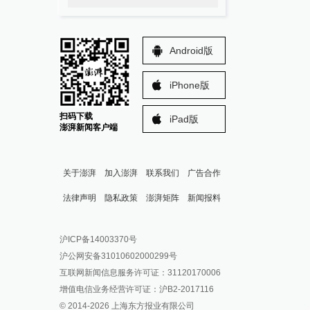
Android版
iPhone版
扫码下载
iPad版
澎湃新闻客户端
关于澎湃
加入澎湃
联系我们
广告合作
法律声明
隐私政策
澎湃矩阵
新闻报料
报料热线: 021-962866
澎湃新闻微博
沪ICP备14003370号
报料邮箱: news@thepaper.cn
澎湃新闻公众号
沪公网安备31010602000299号
澎湃新闻抖音号
互联网新闻信息服务许可证：31120170006
派生万物开放平台
增值电信业务经营许可证：沪B2-2017116
© 2014-
2026
上海东方报业有限公司
IP SHANGHAI