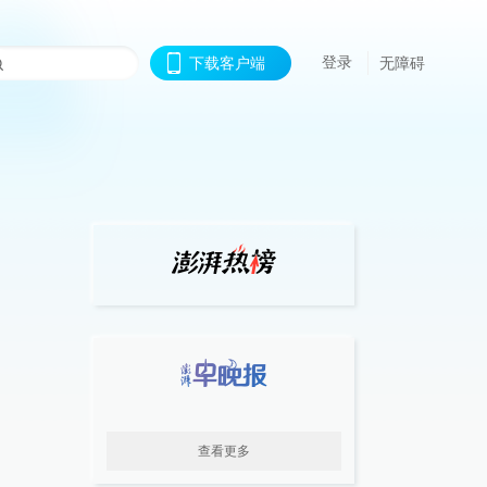
登录
下载客户端
无障碍
查看更多