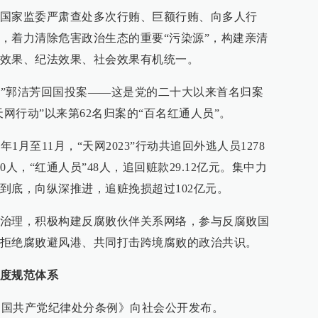
国家监委严肃查处多次行贿、巨额行贿、向多人行
，着力清除危害政治生态的重要“污染源”，构建亲清
效果、纪法效果、社会效果有机统一。
通人员”郭洁芳回国投案——这是党的二十大以来首名归案
天网行动”以来第62名归案的“百名红通人员”。
1月至11月，“天网2023”行动共追回外逃人员1278
人，“红通人员”48人，追回赃款29.12亿元。集中力
到底，向纵深推进，追赃挽损超过102亿元。
治理，积极构建反腐败伙伴关系网络，参与反腐败国
拒绝腐败避风港、共同打击跨境腐败的政治共识。
度规范体系
的《中国共产党纪律处分条例》向社会公开发布。