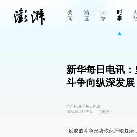
要
精
国
时
闻
选
际
事
新华每日电讯：
斗争向纵深发展
范思翔/新华每日电讯
2024-01-05 07:34
打虎记
>
“反腐败斗争形势依然严峻复杂