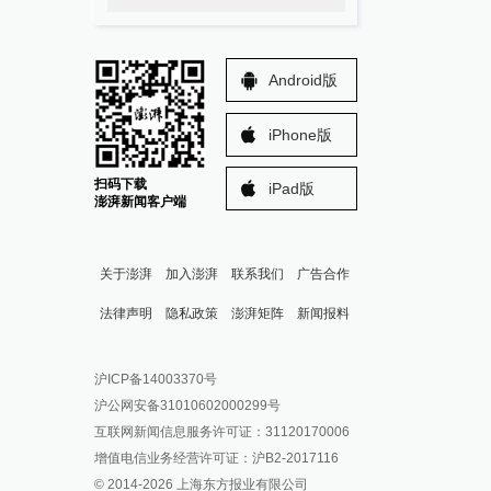
Android版
iPhone版
扫码下载
iPad版
澎湃新闻客户端
关于澎湃
加入澎湃
联系我们
广告合作
法律声明
隐私政策
澎湃矩阵
新闻报料
报料热线: 021-962866
澎湃新闻微博
沪ICP备14003370号
报料邮箱: news@thepaper.cn
澎湃新闻公众号
沪公网安备31010602000299号
澎湃新闻抖音号
互联网新闻信息服务许可证：31120170006
派生万物开放平台
增值电信业务经营许可证：沪B2-2017116
© 2014-
2026
上海东方报业有限公司
IP SHANGHAI