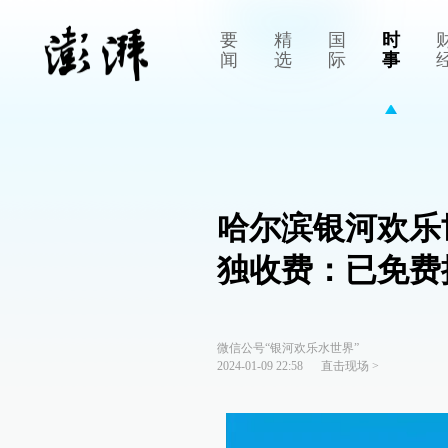
要
精
国
时
闻
选
际
事
哈尔滨银河欢乐
独收费：已免费
微信公号“银河欢乐水世界”
2024-01-09 22:58
直击现场
>