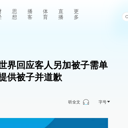
财
思
播
体
直
更
经
想
客
育
播
多
世界回应客人另加被子需单
提供被子并道歉
听全文
字号