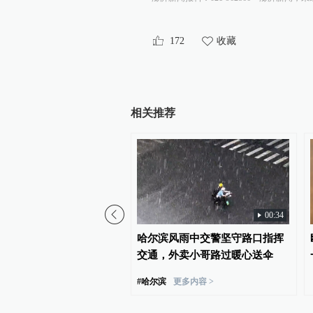
172
收藏
相关推荐
00:34
赛》里根本没有神，只有
哈尔滨风雨中交警坚守路口指挥
希腊版奥本海默
交通，外卖小哥路过暖心送伞
#
哈尔滨
更多内容 >