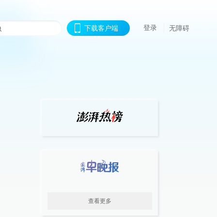
登录
下载客户端
无障碍
查看更多