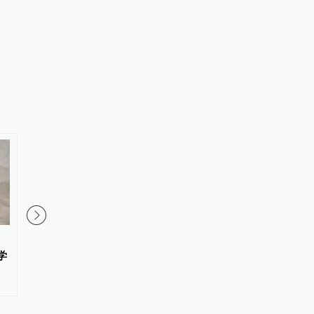
《从一朵花到整个世界》亲子故
《奥德赛》里根本没有
学
事征文分享（八）
一个古希腊版奥本海默