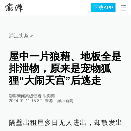
下载APP
浦江头条
>
屋中一片狼藉、地板全是
排泄物，原来是宠物狐
狸“大闹天宫”后逃走
澎湃新闻高级记者 朱奕奕
2024-01-11 15:32
来源：
澎湃新闻
隔壁出租屋多日无人进出，却散发出