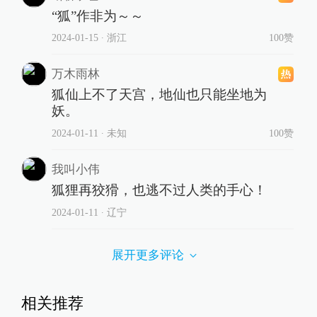
“狐”作非为～～
2024-01-15
∙ 浙江
100赞
万木雨林
狐仙上不了天宫，地仙也只能坐地为
妖。
2024-01-11
∙ 未知
100赞
我叫小伟
狐狸再狡猾，也逃不过人类的手心！
2024-01-11
∙ 辽宁
展开更多评论
相关推荐