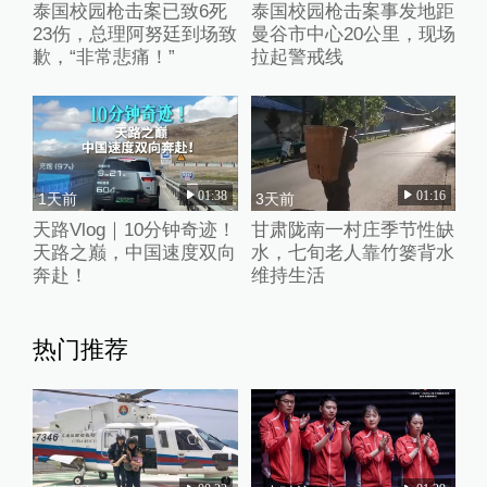
泰国校园枪击案已致6死
泰国校园枪击案事发地距
23伤，总理阿努廷到场致
曼谷市中心20公里，现场
歉，“非常悲痛！”
拉起警戒线
01:38
01:16
1天前
3天前
天路Vlog｜10分钟奇迹！
甘肃陇南一村庄季节性缺
天路之巅，中国速度双向
水，七旬老人靠竹篓背水
奔赴！
维持生活
热门推荐