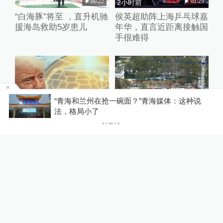
00:22
01:29
2小时前
2小时前
“白海豚”将至 ，直升机驰
侯英超助阵上海乒乓球嘉
援海岛救助5岁患儿
年华，直言近距离接触国
手很难得
区
“青海和兰州在抢一碗面？”青海媒体：这种说
00:21
00:34
4小时前
6小时前
法，格局小了
耗资1750亿美元，五角
美上诉法院叫停白宫宴会
大楼拟2026年底前首
厅施工，特朗普怒了：国
测“金穹”
家耻辱！
00:26
00:10
6小时前
42分钟前
美国财长贝森特：霍尔木
沙巴土三国签署共同防务