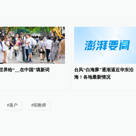
世界给“__在中国”填新词
台风“白海豚”逐渐逼近华东沿
海！各地最新情况
#
落户
#
招教师