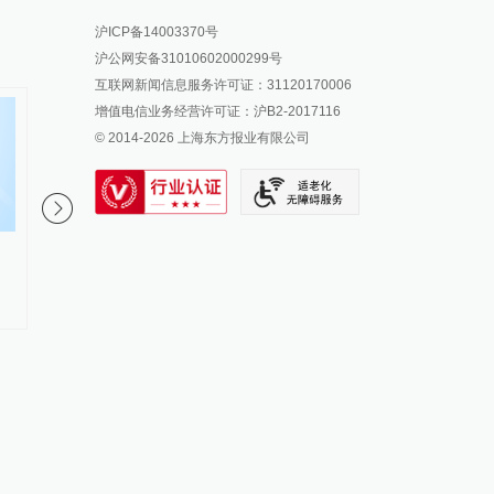
报料热线: 021-962866
澎湃新闻微博
沪ICP备14003370号
报料邮箱: news@thepaper.cn
澎湃新闻公众号
沪公网安备31010602000299号
澎湃新闻抖音号
互联网新闻信息服务许可证：31120170006
派生万物开放平台
增值电信业务经营许可证：沪B2-2017116
© 2014-
2026
上海东方报业有限公司
IP SHANGHAI
SIXTH TONE
部分公共场所禁烟标识“贴而不
感召更多青年投身强军
管”，陕西佳县政府网站刊文提出
（回信背后的故事·传
建议
因）