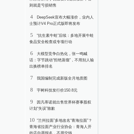
则就是亏损销售
4
DeepSeek宣布大幅涨价，业内人
士预计V4 Pro正式版即将发布
5
“抗生素牛蛙”后续：多地开展牛蛙
食品安全检查或专项行动
6
大模型竞争白热化，张一鸣喊
话：字节跳动“拒绝蒸馏”，不用别人输
出换榜单排名
7
我国编制完成新版全月地质图
8
宇树科技发行价150.8元
9
因凡蒂诺就出售世界杯赛事股权
计划“失误”致歉
10
“兰州拉面”多地改名“青海拉面”？
青海省拉面产业行业协会：青海人开
的店自愿报名，不用交钱