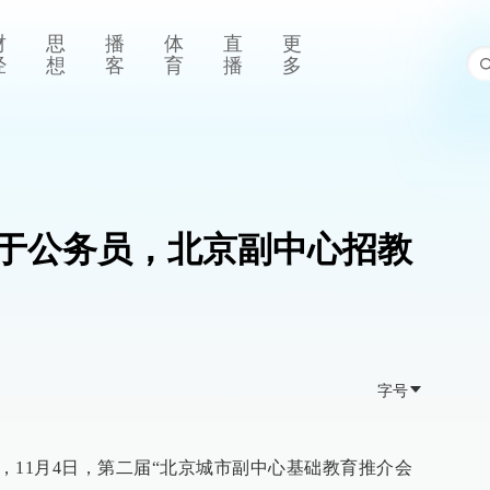
财
思
播
体
直
更
经
想
客
育
播
多
于公务员，北京副中心招教
字号
息，11月4日，第二届“北京城市副中心基础教育推介会