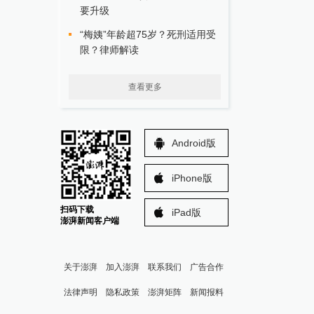
要升级
“梅姨”年龄超75岁？死刑适用受
限？律师解读
查看更多
Android版
iPhone版
扫码下载
iPad版
澎湃新闻客户端
关于澎湃
加入澎湃
联系我们
广告合作
法律声明
隐私政策
澎湃矩阵
新闻报料