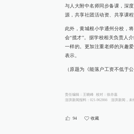
与人大附中名师同步备课，深度
源，共享社团活动资、共享课程
此外，黄城根小学通州分校，将
会“揽才”。据学校相关负责人介
一样的。更加注重老师的兴趣爱
表示。
（原题为《能落户工资不低于公务
责任编辑：
王晓峰
校对：
徐亦嘉
澎湃新闻报料：021-962866
澎湃新闻，未
94
收藏