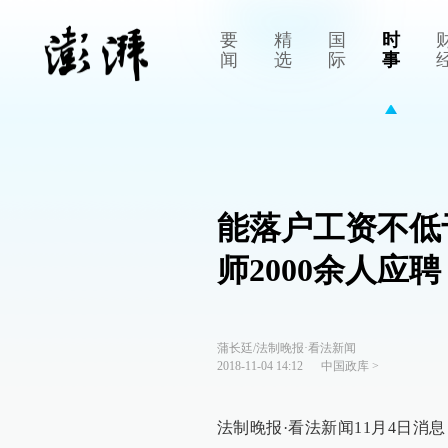
要
精
国
时
闻
选
际
事
能落户工资不低
师2000余人应聘
蒲长廷/法制晚报·看法新闻
2018-11-04 14:12
中国政库
>
法制晚报·看法新闻11月4日消