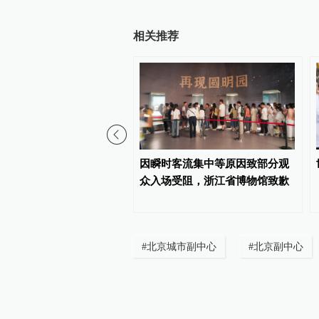
相关推荐
多青年投身强军报国伟业
因瞬时客流集中等原因致部分观
背后的故事·传承红色基
众入场受阻，浙江省博物馆致歉
#
北京城市副中心
#
北京副中心