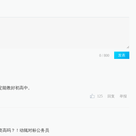
发表
定能教好初高中。
125
回复
举报
资高吗？！动辄对标公务员