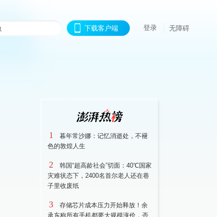
登录
下载客户端
无障碍
1
暮年常沙娜：记忆消逝处，不褪
色的敦煌人生
2
韩国“超高龄社会”切面：40℃国家
灾难状态下，2400名首尔老人还在巷
子里收废纸
3
存储芯片成本压力开始释放！余
承东称所有手机都要大规模涨价，否