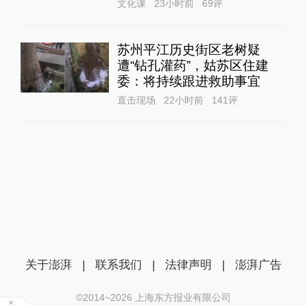
文化课
23小时前
69
评
苏州平江历史街区老树疑
遭“钻孔灌药”，姑苏区住建
委：将持续跟进救助事宜
直击现场
22小时前
141
评
关于澎湃
|
联系我们
|
法律声明
|
澎湃广告
©2014~
2026
上海东方报业有限公司