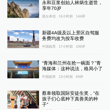
永和豆浆创始人林炳生逝世，
享年70岁
港台来信
15小时前
144
评
新疆4A级及以上景区自驾服
务费均改为按车收费
中国政库
17小时前
106
评
“青海和兰州在抢一碗面？”青
海媒体：这种说法，格局小了
中国政库
13小时前
69
评
蔡皋领取国际安徒生奖，“在
孩子们心底种下真善美的种
子”