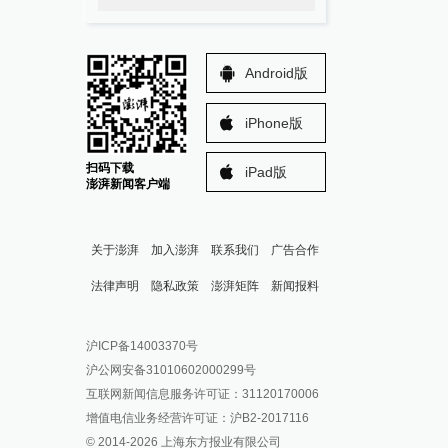
Android版
iPhone版
扫码下载
iPad版
澎湃新闻客户端
关于澎湃
加入澎湃
联系我们
广告合作
法律声明
隐私政策
澎湃矩阵
新闻报料
报料热线: 021-962866
澎湃新闻微博
沪ICP备14003370号
报料邮箱: news@thepaper.cn
澎湃新闻公众号
沪公网安备31010602000299号
澎湃新闻抖音号
互联网新闻信息服务许可证：31120170006
派生万物开放平台
增值电信业务经营许可证：沪B2-2017116
© 2014-
2026
上海东方报业有限公司
IP SHANGHAI