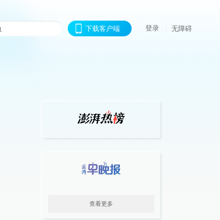
登录
下载客户端
无障碍
查看更多