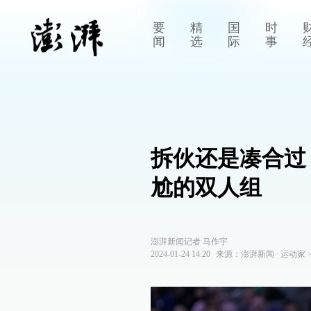
要
精
国
时
闻
选
际
事
拆伙还是凑合过
尬的双人组
澎湃新闻记者 马作宇
2024-01-24 14:20
来源：
澎湃新闻
∙
运动家