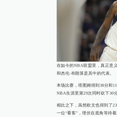
在如今的NBA联盟里，真正意
和杰伦·布朗算是其中的代表。
本场比赛，塔图姆得到38分和1
NBA生涯里第29次同时砍下3
相比之下，虽然欧文也得到了2
一位“看客”，埋伏在底角等待