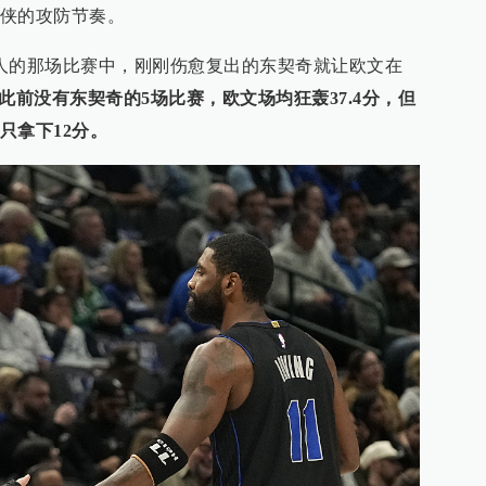
侠的攻防节奏。
人的那场比赛中，刚刚伤愈复出的东契奇就让欧文在
此前没有东契奇的5场比赛，欧文场均狂轰37.4分，但
只拿下12分。