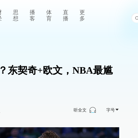
财
思
播
体
直
更
经
想
客
育
播
多
？东契奇+欧文，NBA最尴
听全文
字号
>