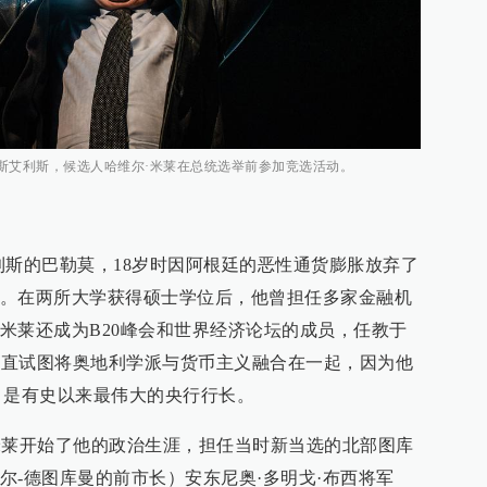
宜诺斯艾利斯，候选人哈维尔·米莱在总统选举前参加竞选活动。
利斯的巴勒莫，18岁时因阿根廷的恶性通货膨胀放弃了
。在两所大学获得硕士学位后，他曾担任多家金融机
米莱还成为B20峰会和世界经济论坛的成员，任教于
他一直试图将奥地利学派与货币主义融合在一起，因为他
nke）是有史以来最伟大的央行行长。
的米莱开始了他的政治生涯，担任当时新当选的北部图库
尔-德图库曼的前市长）安东尼奥·多明戈·布西将军