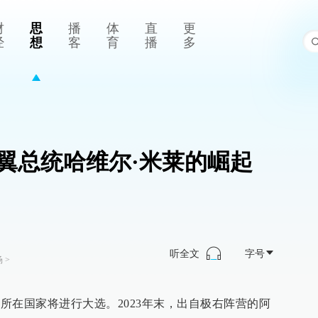
财
思
播
体
直
更
经
想
客
育
播
多
翼总统哈维尔·米莱的崛起
听全文
字号
场
>
口所在国家将进行大选。2023年末，出自极右阵营的阿