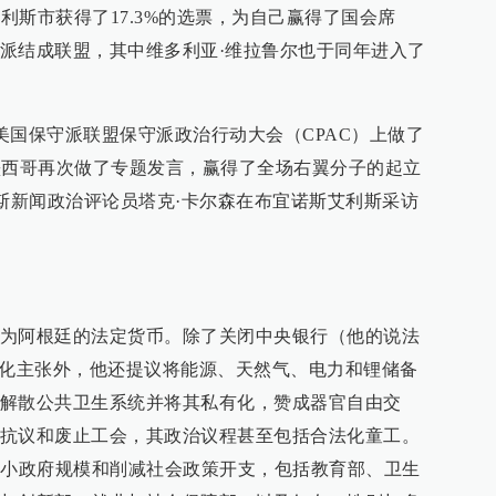
艾利斯市获得了17.3%的选票，为自己赢得了国会席
派结成联盟，其中维多利亚·维拉鲁尔也于同年进入了
的美国保守派联盟保守派政治行动大会（CPAC）上做了
在墨西哥再次做了专题发言，赢得了全场右翼分子的起立
福克斯新闻政治评论员塔克·卡尔森在布宜诺斯艾利斯采访
为阿根廷的法定货币。除了关闭中央银行（他的说法
元化主张外，他还提议将能源、天然气、电力和锂储备
解散公共卫生系统并将其私有化，赞成器官自由交
抗议和废止工会，其政治议程甚至包括合法化童工。
缩小政府规模和削减社会政策开支，包括教育部、卫生