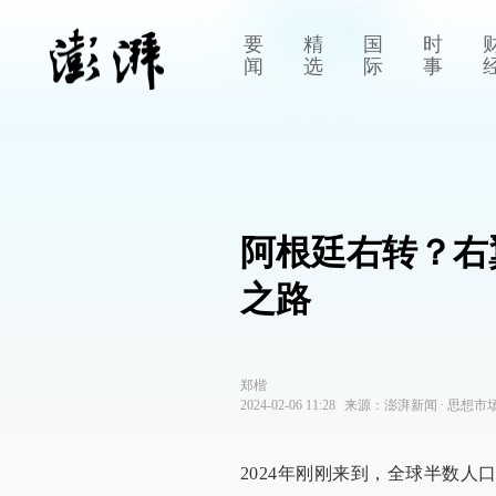
要
精
国
时
闻
选
际
事
阿根廷右转？右
之路
郑楷
2024-02-06 11:28
来源：
澎湃新闻
∙
思想市
2024年刚刚来到，全球半数人