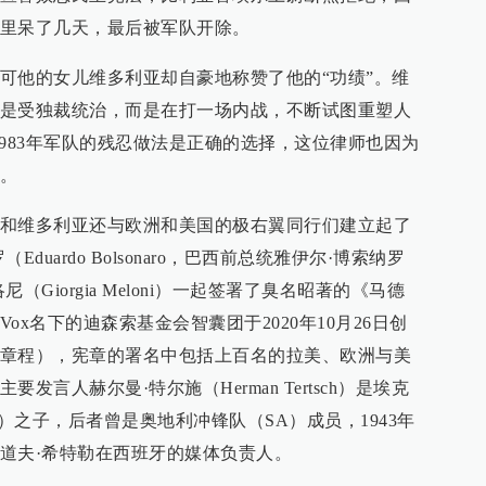
里呆了几天，最后被军队开除。
可他的女儿维多利亚却自豪地称赞了他的“功绩”。维
是受独裁统治，而是在打一场内战，不断试图重塑人
-1983年军队的残忍做法是正确的选择，这位律师也因为
。
和维多利亚还与欧洲和美国的极右翼同行们建立起了
duardo Bolsonaro，巴西前总统雅伊尔·博索纳罗
Giorgia Meloni）一起签署了臭名昭著的《马德
x名下的迪森索基金会智囊团于2020年10月26日创
章程），宪章的署名中包括上百名的拉美、欧洲与美
言人赫尔曼·特尔施（Herman Tertsch）是埃克
ertsch）之子，后者曾是奥地利冲锋队（SA）成员，1943年
道夫·希特勒在西班牙的媒体负责人。