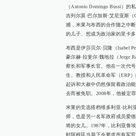
（Antonio Domingo B
吉列尔莫·巴尔加斯·艾尼亚斯（Guil
捕，米莱与布西的合作随之中断
的儿子、想成为政治家的里卡多（Ri
布西是伊莎贝尔·贝隆（Isabel 
豪尔赫·拉斐尔·魏地拉（Jorge 
察长和军事长官。他在一次代号为
生、教授和人民革命军（ERP
起诉和大赦中仍然保留着政治能
去而被免职。2008年，他被定罪
米莱的竞选搭档维多利亚·比利亚鲁埃尔（
师，也是另一名军政府成员爱德华多·比利
将的女儿。1987年，比利亚鲁
时阿根廷当局下令要求所有军官