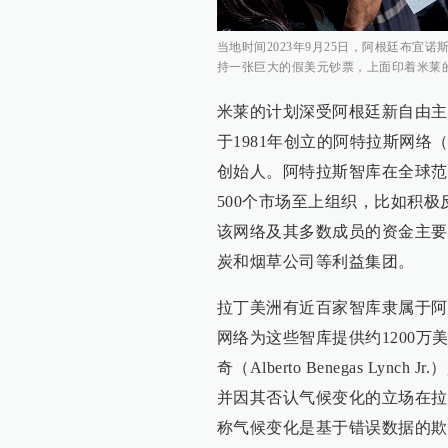
当地时间2023年9月25日，阿根廷布宜
持一张巨大的假美元钞票，上面印着米莱
米莱的计划深受阿根廷新自由主
于1981年创立的阿特拉斯网络（A
创始人。阿特拉斯智库在全球范
500个市场至上组织，比如积
该网络及其多数成员的资金主要
炭和烟草公司等利益集团。
拉丁美洲有近百家智库隶属于阿特
网络为这些智库提供约1200万
奇（Alberto Benegas L
并因其否认气候变化的立场在拉美闻
称气候变化是基于错误数据的欺