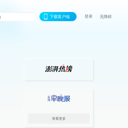
登录
下载客户端
无障碍
查看更多