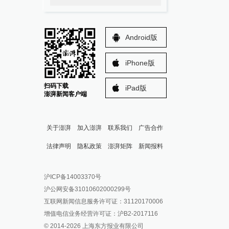
Android版
iPhone版
扫码下载
iPad版
澎湃新闻客户端
关于澎湃
加入澎湃
联系我们
广告合作
法律声明
隐私政策
澎湃矩阵
新闻报料
报料热线: 021-962866
澎湃新闻微博
沪ICP备14003370号
报料邮箱: news@thepaper.cn
澎湃新闻公众号
沪公网安备31010602000299号
澎湃新闻抖音号
互联网新闻信息服务许可证：31120170006
派生万物开放平台
增值电信业务经营许可证：沪B2-2017116
© 2014-
2026
上海东方报业有限公司
IP SHANGHAI