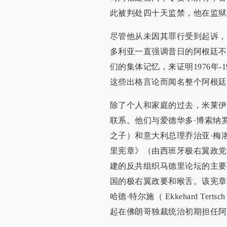
此被判处四十天监禁，他在监狱
尽管他从未因其罪行受到起诉，
多利亚一直强调昔日的阿根廷不
们的集体记忆，来证明1976年
这些出格言论而闻名整个阿根廷
除了个人和家庭的过去，米莱伊
联系。他们与爱德华多·博索纳罗（E
之子）和意大利总理乔治亚·梅洛尼（
里宪章》（由西班牙极右翼政党Vo
建的反共组织马德里论坛的主要
国的极右翼政要和喉舌。该宪章主要发
哈德·特尔施（ Ekkehard T
起在佛朗哥独裁统治初期担任阿