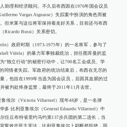
ussi）的私人助理和经济顾问。不久后布西因在1976年国会议员
lermo Vargas Aignasse）失踪案中扮演的角色而被
。但米莱与这位将军保持着友好关系，目前还与布西
cardo Bussi）关系密切。
Perón）政府时期（1973-1975年）的一名将军，参与了
Rafaél Videla）的暴力军事独裁统治，担任图库曼的监
“独立行动”的秘密行动中，让700名工会成员、学
）的同情者失踪。军政府的统治结束后，布西在无尽的
量，包括在1999年当选为国会议员，后因其血腥的过
并被判处终身监禁，最终于2011年11月去世。
Victoria Villarruel）现年48岁，是一名律
亚鲁埃尔（General Eduardo Villarruel）中
埃尔任丘布特省里约马约第137步兵团的第二连长，当
宣誓效忠民主宪法，比利亚鲁埃尔上尉断然拒绝，因