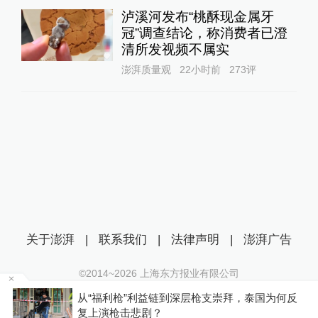
泸溪河发布“桃酥现金属牙
冠”调查结论，称消费者已澄
清所发视频不属实
澎湃质量观
22小时前
273
评
关于澎湃
|
联系我们
|
法律声明
|
澎湃广告
©2014~
2026
上海东方报业有限公司
沪ICP证：沪B2-20170116 | 沪ICP备14003370号
据
从“福利枪”利益链到深层枪支崇拜，泰国为何反
互联网新闻信息服务许可证：31120170006
复上演枪击悲剧？