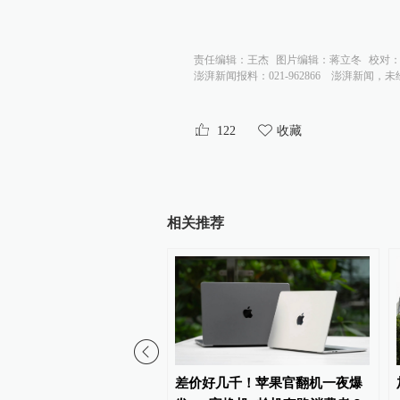
责任编辑：
王杰
图片编辑：
蒋立冬
校对
澎湃新闻报料：021-962866
澎湃新闻，未
122
收藏
相关推荐
网：Mac电脑可配合苹果
差价好几千！苹果官翻机一夜爆