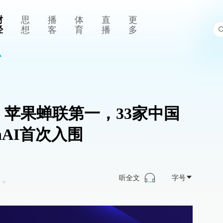
财
思
播
体
直
更
经
想
客
育
播
多
：苹果蝉联第一，33家中国
nAI首次入围
听全文
字号
司
>