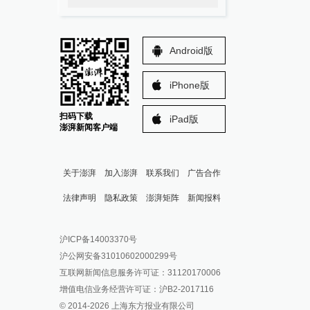
Android版
iPhone版
扫码下载
iPad版
澎湃新闻客户端
关于澎湃
加入澎湃
联系我们
广告合作
法律声明
隐私政策
澎湃矩阵
新闻报料
报料热线: 021-962866
澎湃新闻微博
沪ICP备14003370号
报料邮箱: news@thepaper.cn
澎湃新闻公众号
沪公网安备31010602000299号
澎湃新闻抖音号
互联网新闻信息服务许可证：31120170006
派生万物开放平台
增值电信业务经营许可证：沪B2-2017116
© 2014-
2026
上海东方报业有限公司
IP SHANGHAI