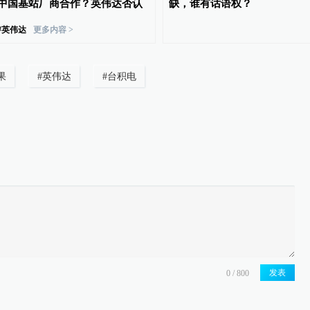
中国基站厂商合作？英伟达否认
缺，谁有话语权？
#
英伟达
更多内容 >
果
#
英伟达
#
台积电
发表