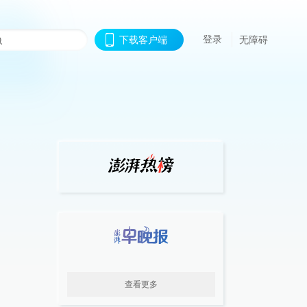
登录
下载客户端
无障碍
查看更多