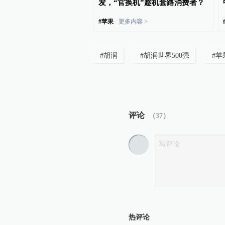
用千问，进行文本创作、
发，“官换机”趁机套路消费者？
i问答
#
苹果
更多内容 >
#
胡润
#
胡润世界500强
#
苹
评论
（
37
）
热评论