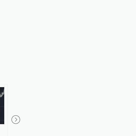
苹果推出跨设备跨平台密码管理
苹果官网：Mac电脑可