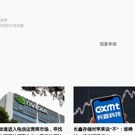
：
栾梦
经授权不得转载
我要举报
加速进入电信运营商市场，寻找
长鑫存储对苹果说“不”：谁稀