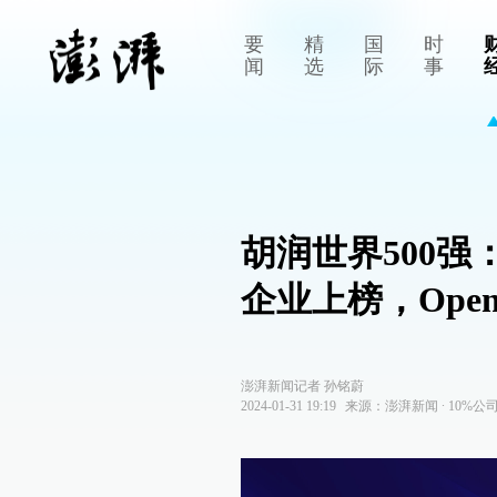
要
精
国
时
闻
选
际
事
胡润世界500强
企业上榜，Ope
澎湃新闻记者 孙铭蔚
2024-01-31 19:19
来源：
澎湃新闻
∙
10%公