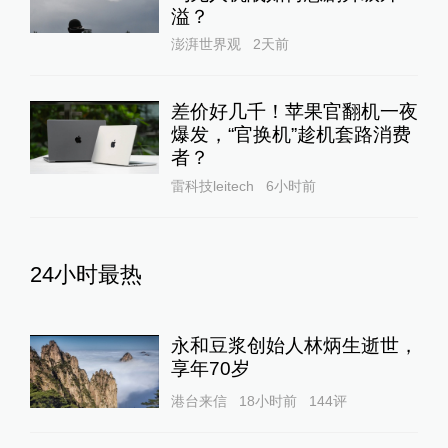
溢？
澎湃世界观
2天前
差价好几千！苹果官翻机一夜
爆发，“官换机”趁机套路消费
者？
雷科技leitech
6小时前
24小时最热
永和豆浆创始人林炳生逝世，
享年70岁
港台来信
18小时前
144
评