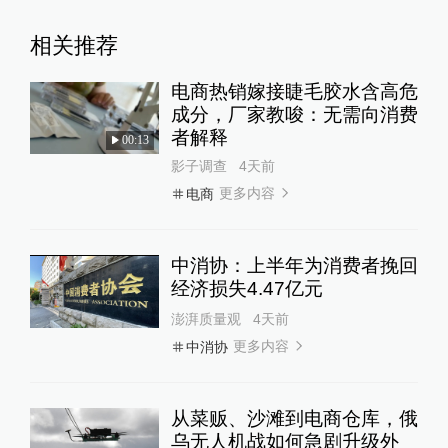
相关推荐
电商热销嫁接睫毛胶水含高危
成分，厂家教唆：无需向消费
者解释
00:13
影子调查
4天前
更多内容
电商
中消协：上半年为消费者挽回
经济损失4.47亿元
澎湃质量观
4天前
更多内容
中消协
从菜贩、沙滩到电商仓库，俄
乌无人机战如何急剧升级外