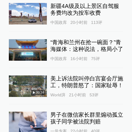
新疆4A级及以上景区自驾服
务费均改为按车收费
中国政库
20小时前
113
评
“青海和兰州在抢一碗面？”青
海媒体：这种说法，格局小了
中国政库
16小时前
75
评
美上诉法院叫停白宫宴会厅施
工，特朗普怒了：国家耻辱！
00:34
World湃
21小时前
53
评
男子在微信家长群里煽动孤立
孩子同学被法院判赔
一号专案
22小时前
40
评