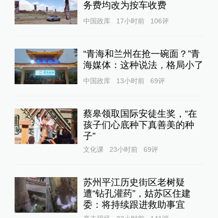
务费均改为按车收费
中国政库
17小时前
106
评
“青海和兰州在抢一碗面？”青
海媒体：这种说法，格局小了
中国政库
13小时前
69
评
蔡皋领取国际安徒生奖，“在
孩子们心底种下真善美的种
子”
文化课
23小时前
69
评
苏州平江历史街区老树疑
遭“钻孔灌药”，姑苏区住建
委：将持续跟进救助事宜