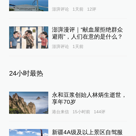
澎湃评论
1天前
12
评
澎湃漫评｜“献血屋拒绝群众
避雨”，人们在意的是什么？
澎湃评论
1天前
24小时最热
永和豆浆创始人林炳生逝世，
享年70岁
港台来信
15小时前
144
评
新疆4A级及以上景区自驾服