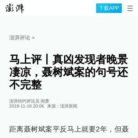
下载APP
澎湃评论
>
马上评丨真凶发现者晚景
凄凉，聂树斌案的句号还
不完整
澎湃特约评论员 闵萧
2018-11-10 20:06
来源：
澎湃新闻
距离聂树斌案平反马上就要2年，但聂