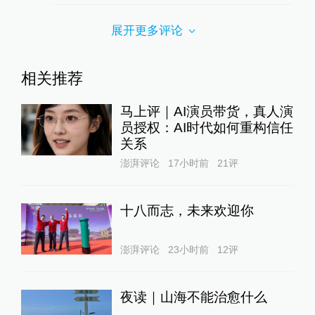
展开更多评论
相关推荐
马上评｜AI演员带货，真人演
员授权：AI时代如何重构信任
关系
澎湃评论
17小时前
21
评
十八而志，未来欢迎你
澎湃评论
23小时前
12
评
夜读｜山海不能治愈什么