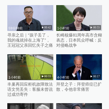
00:42
00:55
59分钟前
1小时前
寻亲之后｜“孩子丢了，
长崎核爆81周年高市含糊
我的魂就掉在上海了”，
表态，日本民众呼喊：反
王冠冠父亲回忆失子之痛
对侵略战争
00:33
00:17
1小时前
4小时前
丰巢再回应柜机故障致法
拜登之子：拜登癌症已扩
语文凭丢失：客服未曾说
散，令他非常痛苦
过成功寄件