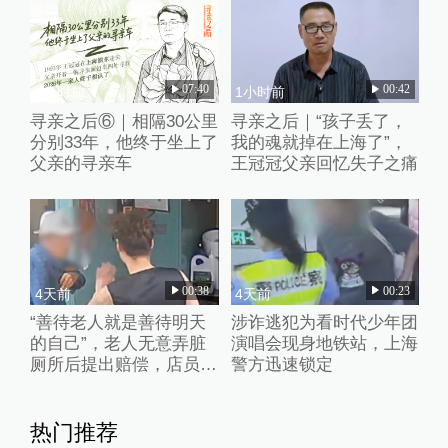
07:40
00:42
4小时前
1小时前
寻亲之后⑥｜相隔30公里
寻亲之后｜“孩子丢了，
分别33年，他终于坐上了
我的魂就掉在上海了”，
父亲的寻亲车
王冠冠父亲回忆失子之痛
00:38
00:23
4天前
4天前
“善待老人就是善待明天
涉诈逃犯为看时代少年团
的自己”，老人无意弄脏
演唱会现身地铁站，上海
厕所后提出赔偿，店员婉
警方迅速锁定
拒并默默打扫干净
热门推荐