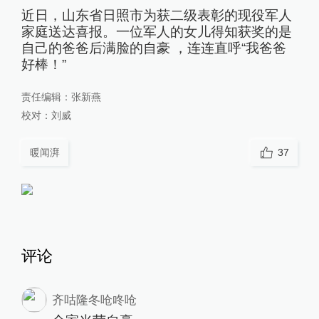
近日，山东省日照市为获二级表彰的现役军人
家庭送达喜报。一位军人的女儿得知获奖的是
自己的爸爸后满脸的自豪 ，连连直呼“我爸爸
好棒！”
责任编辑：
张新燕
校对：
刘威
暖闻湃
37
评论
齐咕隆冬呛咚呛