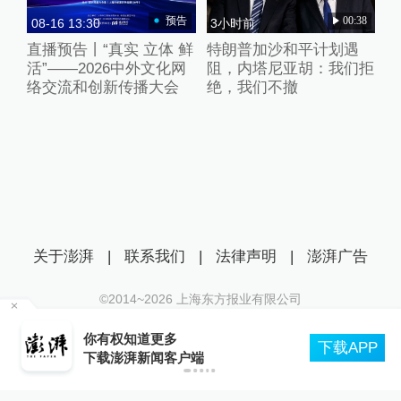
预告
00:38
08-16 13:30
3小时前
直播预告丨“真实 立体 鲜
特朗普加沙和平计划遇
活”——2026中外文化网
阻，内塔尼亚胡：我们拒
络交流和创新传播大会
绝，我们不撤
关于澎湃
|
联系我们
|
法律声明
|
澎湃广告
©2014~
2026
上海东方报业有限公司
沪ICP证：沪B2-20170116 | 沪ICP备14003370号
沙
你有权知道更多
互联网新闻信息服务许可证：31120170006
下载APP
下载澎湃新闻客户端
沪公网安备 31010602000299号