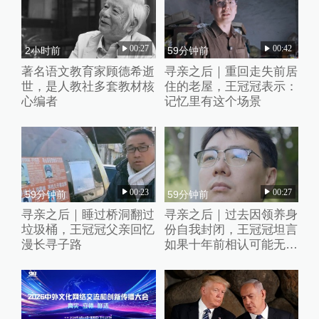
00:27
00:42
2小时前
59分钟前
著名语文教育家顾德希逝
寻亲之后｜重回走失前居
世，是人教社多套教材核
住的老屋，王冠冠表示：
心编者
记忆里有这个场景
00:23
00:27
59分钟前
59分钟前
寻亲之后｜睡过桥洞翻过
寻亲之后｜过去因领养身
垃圾桶，王冠冠父亲回忆
份自我封闭，王冠冠坦言
漫长寻子路
如果十年前相认可能无法
接受