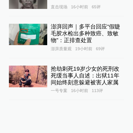
直击现场
16小时前
65
评
澎湃回声｜多平台回应“假睫
毛胶水检出多种致癌、致敏
物”：正排查处置
澎湃质量观
19小时前
69
评
抢劫刺死19岁少女的死刑改
死缓当事人自述：出狱11年
间始终刻意躲避被害人家属
一号专案
16小时前
113
评