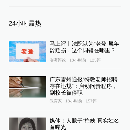
24小时最热
马上评丨法院认为“老登”属年
龄贬损，这个词错在哪里？
澎湃评论
18小时前
125
评
广东雷州通报“特教老师招聘
存在违规”：启动问责程序，
副校长被停职
教育家
18小时前
157
评
媒体：人贩子“梅姨”真实姓名
首曝光