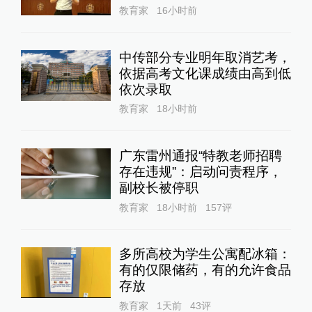
教育家
16小时前
中传部分专业明年取消艺考，
依据高考文化课成绩由高到低
依次录取
教育家
18小时前
广东雷州通报“特教老师招聘
存在违规”：启动问责程序，
副校长被停职
教育家
18小时前
157
评
多所高校为学生公寓配冰箱：
有的仅限储药，有的允许食品
存放
教育家
1天前
43
评