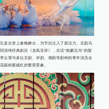
孔首次登上春晚舞台，为节目注入了新活力。京剧马
同演绎经典剧目《龙凤呈祥》，共话“南麒北马”的梨
李云霄与多位京剧、评剧、潮剧等剧种的青年演员全
花园姹紫嫣红的繁荣景象。