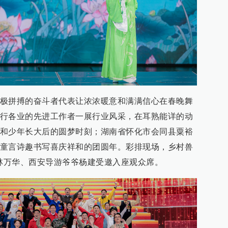
极拼搏的奋斗者代表让浓浓暖意和满满信心在春晚舞
行各业的先进工作者一展行业风采，在耳熟能详的动
和少年长大后的圆梦时刻；湖南省怀化市会同县粟裕
童言诗趣书写喜庆祥和的团圆年。彩排现场，乡村兽
”林万华、西安导游爷爷杨建受邀入座观众席。