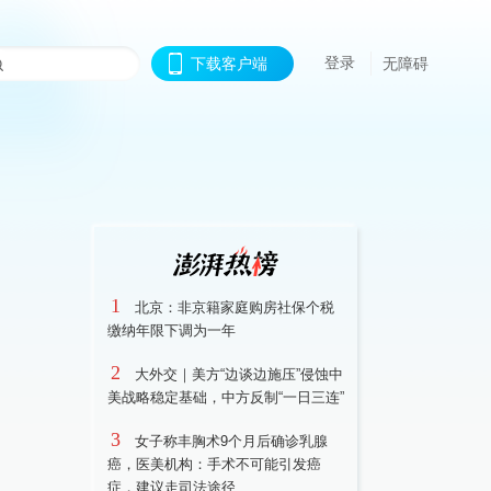
登录
下载客户端
无障碍
1
北京：非京籍家庭购房社保个税
缴纳年限下调为一年
2
大外交｜美方“边谈边施压”侵蚀中
美战略稳定基础，中方反制“一日三连”
3
女子称丰胸术9个月后确诊乳腺
癌，医美机构：手术不可能引发癌
症，建议走司法途径