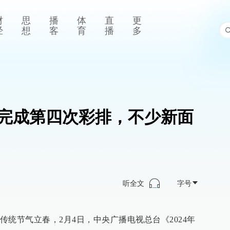
财
思
播
体
直
更
经
想
客
育
播
多
春晚完成第四次彩排，不少新面
听全文
字号
统节气立春，2月4日，中央广播电视总台《2024年