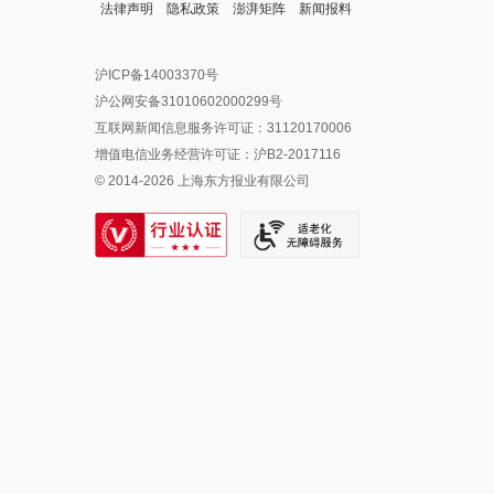
法律声明
隐私政策
澎湃矩阵
新闻报料
报料热线: 021-962866
澎湃新闻微博
沪ICP备14003370号
报料邮箱: news@thepaper.cn
澎湃新闻公众号
沪公网安备31010602000299号
澎湃新闻抖音号
互联网新闻信息服务许可证：31120170006
派生万物开放平台
增值电信业务经营许可证：沪B2-2017116
© 2014-
2026
上海东方报业有限公司
IP SHANGHAI
SIXTH TONE