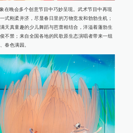
意象在晚会多个创意节目中巧妙呈现。武术节目中再现
一式刚柔并济，尽显春日里的万物竞发和勃勃生机；
满天真童趣的少儿舞蹈与芭蕾相结合，洋溢着蓬勃生
俊不禁；来自全国各地的民歌原生态演唱者带来一组
、春色满园。