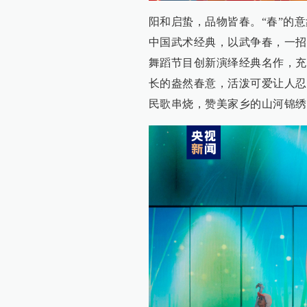
阳和启蛰，品物皆春。“春”的
中国武术经典，以武争春，一招
舞蹈节目创新演绎经典名作，充
长的盎然春意，活泼可爱让人忍
民歌串烧，赞美家乡的山河锦绣