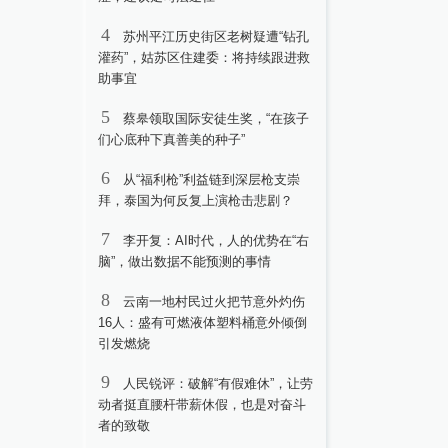
4
苏州平江历史街区老树疑遭“钻孔
灌药”，姑苏区住建委：将持续跟进救
助事宜
5
蔡皋领取国际安徒生奖，“在孩子
们心底种下真善美的种子”
6
从“福利枪”利益链到深层枪支崇
拜，泰国为何反复上演枪击悲剧？
7
李开复：AI时代，人的优势在“右
脑”，做出数据不能预测的事情
8
云南一地村民过火把节意外灼伤
16人：盛有可燃液体塑料桶意外倾倒
引发燃烧
9
人民锐评：破解“有假难休”，让劳
动者挺直腰杆带薪休假，也是对奋斗
者的致敬