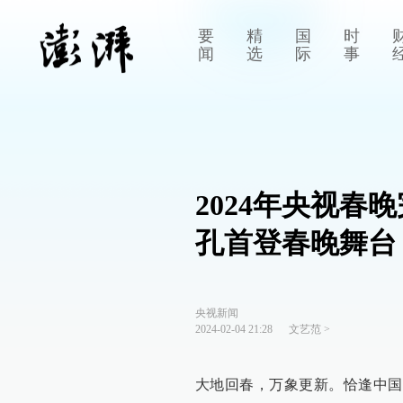
要
精
国
时
闻
选
际
事
2024年央视
孔首登春晚舞台
央视新闻
2024-02-04 21:28
文艺范
>
大地回春，万象更新。恰逢中国传