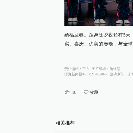
纳福迎春。距离除夕夜还有5天
实、喜庆、优美的春晚，与全球
责任编辑：
王卉
图片编辑：
施佳慧
澎湃新闻报料：021-962866
澎湃新闻，未
18
收藏
相关推荐