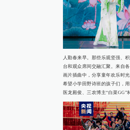
人勤春来早。那些乐观坚强、积
台和观众席间交融汇聚。来自各
画片插曲中，分享童年欢乐时光
希望小学田野诗班的孩子们，用
医龙殿俊、三农博主“白菜GG