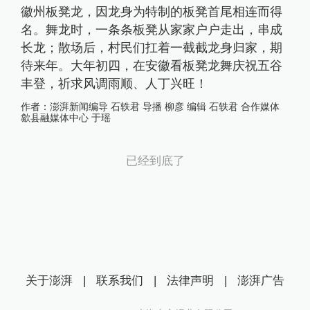
徽州板凳龙，因龙身为特制的板凳首尾相连而得
名。舞龙时，一条条板凳从家家户户走出，串成
长龙；散场后，村民们扛着一截截龙身归家，期
待来年。大年初四，在安徽看板凳龙舞庆祝五谷
丰登，祈求风调雨顺、人丁兴旺！
作者：
澎湃新闻编导 石轶君 导播 柳彦 编辑 石轶君 合作媒体
歙县融媒体中心 于瑶
已经到底了
关于澎湃
|
联系我们
|
法律声明
|
澎湃广告