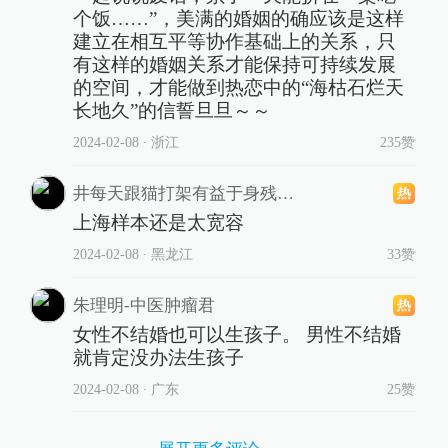
个饭……”，美满的婚姻的确应该是这样
建立在相互平等协作基础上的关系，只
有这样的婚姻关系才能保持可持续发展
的空间，才能做到热恋中的“海枯石烂天
长地久”的信誓旦旦～～
2024-02-08
∙ 浙江
235赞
井每天跟猫打架有益于身残志坚井
上海样本还是太宽容
2024-02-08
∙ 黑龙江
33赞
朱理明-中医肿瘤君
女性不结婚也可以生孩子。 男性不结婚
就肯定没办法生孩子
2024-02-08
∙ 广东
25赞