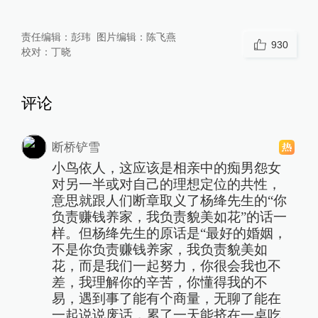
责任编辑：
彭玮
图片编辑：
陈飞燕
930
校对：
丁晓
评论
断桥铲雪
小鸟依人，这应该是相亲中的痴男怨女
对另一半或对自己的理想定位的共性，
意思就跟人们断章取义了杨绛先生的“你
负责赚钱养家，我负责貌美如花”的话一
样。但杨绛先生的原话是“最好的婚姻，
不是你负责赚钱养家，我负责貌美如
花，而是我们一起努力，你很会我也不
差，我理解你的辛苦，你懂得我的不
易，遇到事了能有个商量，无聊了能在
一起说说废话，累了一天能挤在一桌吃