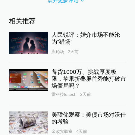
展开更多评论
相关推荐
人民锐评：婚介市场不能沦
为“猎场”
舆论场
2天前
备货1000万、挑战厚度极
限，苹果折叠屏首秀能打破市
场僵局吗？
雷科技leitech
2天前
美联储观察：美债市场对沃什
的考验
金改实验室
4天前