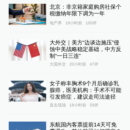
北京：非京籍家庭购房社保个
税缴纳年限下调为一年
地产界
18小时前
100
评
大外交｜美方“边谈边施压”侵
蚀中美战略稳定基础，中方反
制“一日三连”
大国外交
20小时前
47
评
女子称丰胸术9个月后确诊乳
腺癌，医美机构：手术不可能
引发癌症，建议走司法途径
直击现场
18小时前
59
评
东航国内客票提前14天可免