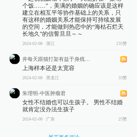
个饭……”，美满的婚姻的确应该是这样
建立在相互平等协作基础上的关系，只
有这样的婚姻关系才能保持可持续发展
的空间，才能做到热恋中的“海枯石烂天
长地久”的信誓旦旦～～
2024-02-08
∙ 浙江
235赞
井每天跟猫打架有益于身残志坚井
上海样本还是太宽容
2024-02-08
∙ 黑龙江
33赞
朱理明-中医肿瘤君
女性不结婚也可以生孩子。 男性不结婚
就肯定没办法生孩子
2024-02-08
∙ 广东
25赞