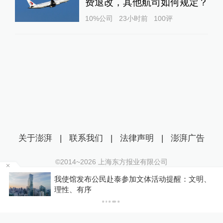
费退改，其他航司如何规定？
10%公司
23小时前
100
评
关于澎湃
|
联系我们
|
法律声明
|
澎湃广告
©2014~
2026
上海东方报业有限公司
沪ICP证：沪B2-20170116 | 沪ICP备14003370号
动提醒：文明、
台风“白海豚”将正面“袭击”贯穿浙江
互联网新闻信息服务许可证：31120170006
长
沪公网安备 31010602000299号