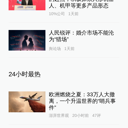
人、机甲等更多产品形态
10%公司
1天前
人民锐评：婚介市场不能沦
为“猎场”
舆论场
1天前
24小时最热
欧洲燃烧之夏：33万人大撤
离，一个升温世界的“哨兵事
件”
澎湃世界观
20小时前
47
评