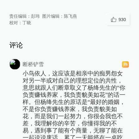
责任编辑：
彭玮
图片编辑：
陈飞燕
930
校对：
丁晓
评论
断桥铲雪
小鸟依人，这应该是相亲中的痴男怨女
对另一半或对自己的理想定位的共性，
意思就跟人们断章取义了杨绛先生的“你
负责赚钱养家，我负责貌美如花”的话一
样。但杨绛先生的原话是“最好的婚姻，
不是你负责赚钱养家，我负责貌美如
花，而是我们一起努力，你很会我也不
差，我理解你的辛苦，你懂得我的不
易，遇到事了能有个商量，无聊了能在
一起说说废话，累了一天能挤在一桌吃