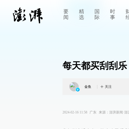
要
精
国
时
闻
选
际
事
每天都买刮刮乐
金鱼
关注
2024-02-16 11:58
广东
来源：
澎湃新闻·澎