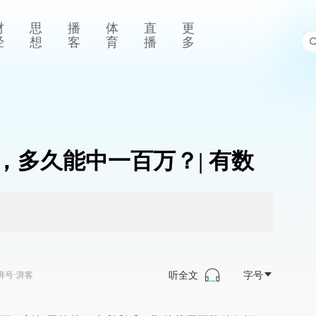
财
思
播
体
直
更
经
想
客
育
播
多
，多久能中一百万？| 有数
听全文
字号
湃号·湃客