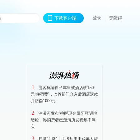
登录
下载客户端
无障碍
1
游客称睡自己车里被酒店收150
元“住宿费”，监管部门介入后酒店退款
并赔偿1000元
2
泸溪河发布“桃酥现金属牙冠”调查
结论，称消费者已澄清所发视频不属
实
3
扫描“主播”｜主播利用未成年人喊