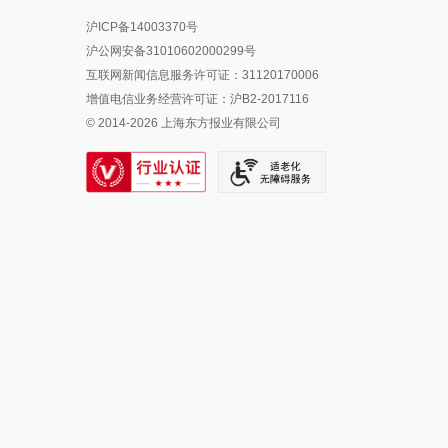
报料热线: 021-962866
澎湃新闻微博
沪ICP备14003370号
报料邮箱: news@thepaper.cn
澎湃新闻公众号
沪公网安备31010602000299号
澎湃新闻抖音号
互联网新闻信息服务许可证：31120170006
派生万物开放平台
增值电信业务经营许可证：沪B2-2017116
© 2014-
2026
上海东方报业有限公司
IP SHANGHAI
SIXTH TONE