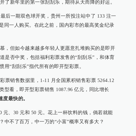
开了新年里的第一张刮刮乐，期待从天而降的好运。
兔年最后一期双色球开奖，贵州一所投注站中了 133 注一
，且是同一人购买。在此之前，国内彩市的最高奖金纪录
慕，但如今越来越多年轻人更愿意扎堆购买的是即开
道是否中奖，包括福利彩票发售的“刮刮乐”，和体育
惯用“刮刮乐”指代所有的即开型彩票。
 月彩票销售数据里，1-11 月全国累积销售彩票 5264.12
类型看，即开型彩票销售 1087.96 亿元，同比增长
速度最快的。
20 元、30 元和 50 元。花上一杯饮料的钱，倘若就能
呢？中不了百万，中一万的“小富”概率又有多大？