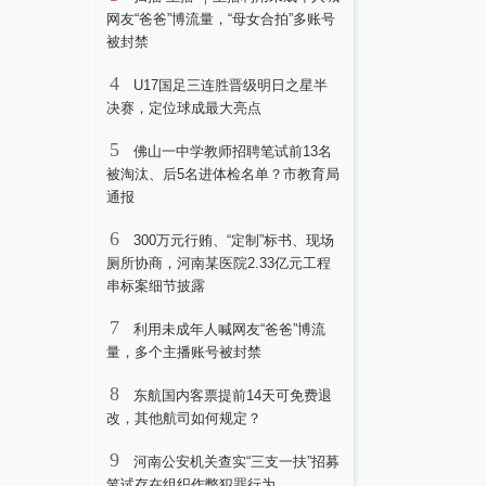
网友“爸爸”博流量，“母女合拍”多账号
被封禁
4
U17国足三连胜晋级明日之星半
决赛，定位球成最大亮点
5
佛山一中学教师招聘笔试前13名
被淘汰、后5名进体检名单？市教育局
通报
6
300万元行贿、“定制”标书、现场
厕所协商，河南某医院2.33亿元工程
串标案细节披露
7
利用未成年人喊网友“爸爸”博流
量，多个主播账号被封禁
8
东航国内客票提前14天可免费退
改，其他航司如何规定？
9
河南公安机关查实“三支一扶”招募
笔试存在组织作弊犯罪行为