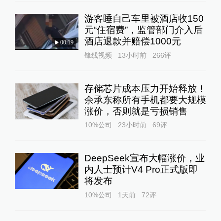
游客睡自己车里被酒店收150
元“住宿费”，监管部门介入后
酒店退款并赔偿1000元
00:19
锋线视频
13小时前
266
评
存储芯片成本压力开始释放！
余承东称所有手机都要大规模
涨价，否则就是亏损销售
10%公司
23小时前
69
评
DeepSeek宣布大幅涨价，业
内人士预计V4 Pro正式版即
将发布
10%公司
1天前
72
评