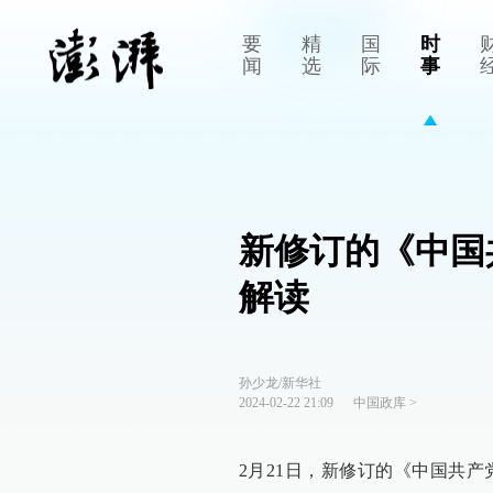
要
精
国
时
闻
选
际
事
新修订的《中国
解读
孙少龙/新华社
2024-02-22 21:09
中国政库
>
2月21日，新修订的《中国共