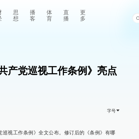
财
思
播
体
直
更
经
想
客
育
播
多
共产党巡视工作条例》亮点
字号
产党巡视工作条例》全文公布。修订后的《条例》有哪