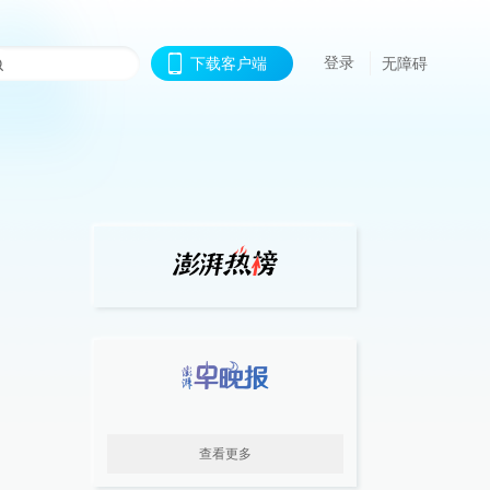
登录
下载客户端
无障碍
查看更多