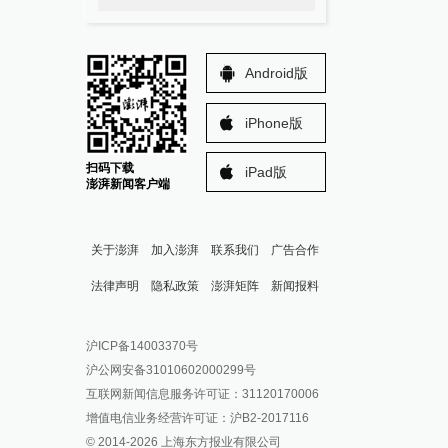
Android版
iPhone版
扫码下载
iPad版
澎湃新闻客户端
关于澎湃
加入澎湃
联系我们
广告合作
法律声明
隐私政策
澎湃矩阵
新闻报料
报料热线: 021-962866
澎湃新闻微博
沪ICP备14003370号
报料邮箱: news@thepaper.cn
澎湃新闻公众号
沪公网安备31010602000299号
澎湃新闻抖音号
互联网新闻信息服务许可证：31120170006
派生万物开放平台
增值电信业务经营许可证：沪B2-2017116
© 2014-
2026
上海东方报业有限公司
IP SHANGHAI