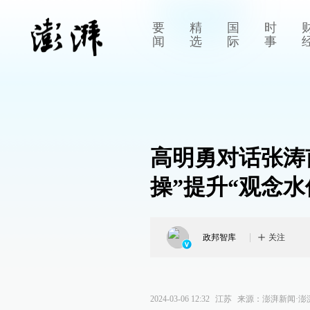
要
精
国
时
闻
选
际
事
高明勇对话张涛
操”提升“观念水
政邦智库
关注
2024-03-06 12:32
江苏
来源：
澎湃新闻·澎