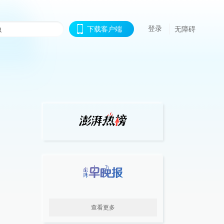
登录
下载客户端
无障碍
查看更多