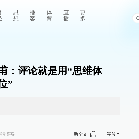
财
思
播
体
直
更
经
想
客
育
播
多
甫：评论就是用“思维体
位”
听全文
字号
湃号·湃客