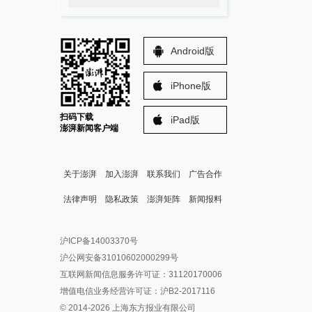
Android版
iPhone版
扫码下载
iPad版
澎湃新闻客户端
关于澎湃
加入澎湃
联系我们
广告合作
法律声明
隐私政策
澎湃矩阵
新闻报料
报料热线: 021-962866
澎湃新闻微博
沪ICP备14003370号
报料邮箱: news@thepaper.cn
澎湃新闻公众号
沪公网安备31010602000299号
澎湃新闻抖音号
互联网新闻信息服务许可证：31120170006
派生万物开放平台
增值电信业务经营许可证：沪B2-2017116
© 2014-
2026
上海东方报业有限公司
IP SHANGHAI